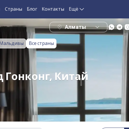
и
Страны
Блог
Контакты
Ещё
Алматы
Мальдивы
Все страны
д Гонконг, Китай