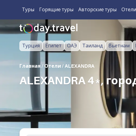
Туры
Горящие туры
Авторские туры
Отел
Турция
Египет
ОАЭ
Таиланд
Вьетнам
Главная
/
Отели
/
ALEXANDRA
ALEXANDRA 4*, горо