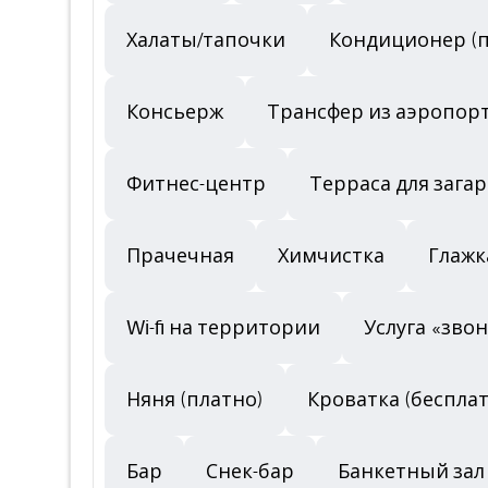
Халаты/тапочки
Кондиционер (п
Консьерж
Трансфер из аэропорт
Фитнес-центр
Терраса для загар
Прачечная
Химчистка
Глажк
Wi-fi на территории
Услуга «зво
Няня (платно)
Кроватка (беспла
Бар
Снек-бар
Банкетный зал