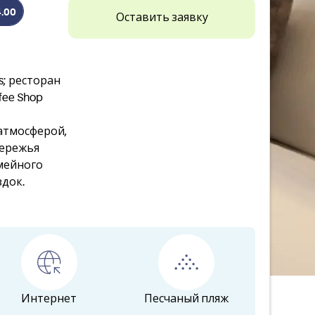
4.00
Оставить заявку
; ресторан
fee Shop
атмосферой,
бережья
емейного
здок.
Интернет
Песчаный пляж