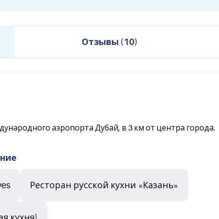
Отзывы
(
10
)
дународного аэропорта Дубай, в 3 км от центра города.
ание
ves
Ресторан русской кухни «Казань»
ая кухня)