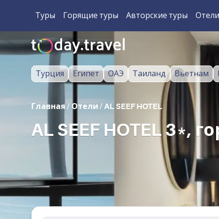
Туры
Горящие туры
Авторские туры
Отел
Турция
Египет
ОАЭ
Таиланд
Вьетнам
Главная
/
Отели
/
AL SEEF HOTEL
AL SEEF HOTEL 3*, 