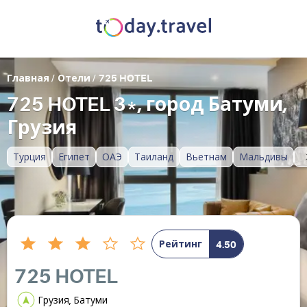
Главная
/
Отели
/
725 HOTEL
725 HOTEL 3*, город Батуми,
Грузия
Турция
Египет
ОАЭ
Таиланд
Вьетнам
Мальдивы
Рейтинг
4.50
725 HOTEL
Грузия, Батуми