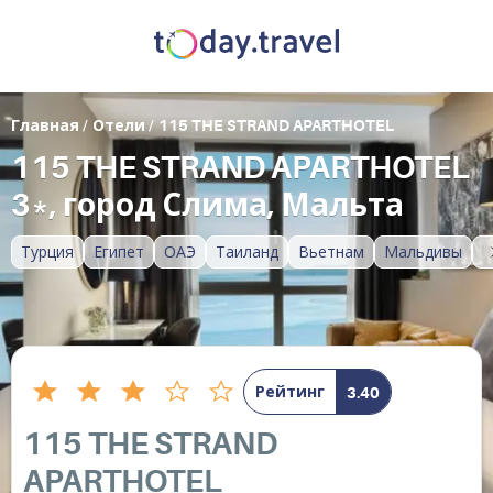
Главная
/
Отели
/
115 THE STRAND APARTHOTEL
115 THE STRAND APARTHOTEL
3*, город Слима, Мальта
Турция
Египет
ОАЭ
Таиланд
Вьетнам
Мальдивы
Рейтинг
3.40
115 THE STRAND
APARTHOTEL