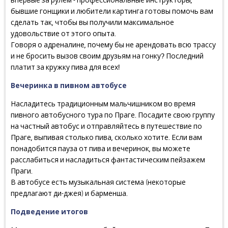
впервые за рулем - профессиональные инструкторы,
бывшие гонщики и любители картинга готовы помочь вам
сделать так, чтобы вы получили максимальное
удовольствие от этого опыта.
Говоря о адреналине, почему бы не арендовать всю трассу
и не бросить вызов своим друзьям на гонку? Последний
платит за кружку пива для всех!
Вечеринка в пивном автобусе
Насладитесь традиционным мальчишником во время
пивного автобусного тура по Праге. Посадите свою группу
на частный автобус и отправляйтесь в путешествие по
Праге, выпивая столько пива, сколько хотите. Если вам
понадобится пауза от пива и вечеринок, вы можете
расслабиться и насладиться фантастическим пейзажем
Праги.
В автобусе есть музыкальная система (некоторые
предлагают ди-джея) и барменша.
Подведение итогов