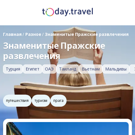
Главная
/
Разное
/
Знаменитые Пражские развлечения
Знаменитые Пражские
развлечения
Турция
Египет
ОАЭ
Таиланд
Вьетнам
Мальдивы
путешествия
туризм
прага