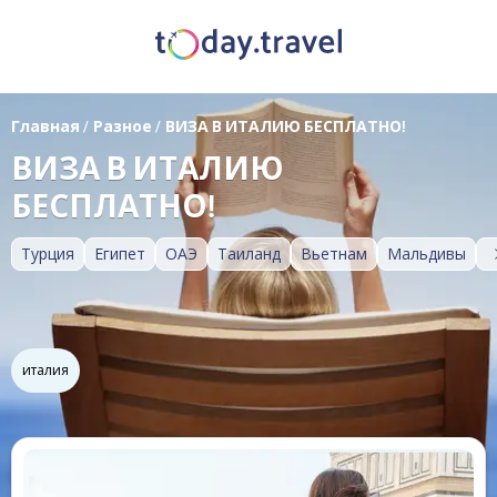
Главная
/
Разное
/
ВИЗА В ИТАЛИЮ БЕСПЛАТНО!
ВИЗА В ИТАЛИЮ
БЕСПЛАТНО!
Турция
Египет
ОАЭ
Таиланд
Вьетнам
Мальдивы
италия