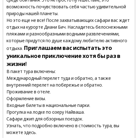
среде обитания. Это не просто путешествие, это
возможность почувствовать себя частью удивительной
природы нашей планеты.
Но это еще не все! После захватывающих сафари вас ждет
отдых на курорте Диани Бич. Насладитесь белоснежными
пляжами и разнообразными водными развлечениями,
которые придутся по душе каждому любителю активного
Приглашаем вас испытать это
отдыха.
уникальное приключение хотя бы раз в
жизни!
В пакет тура включены:
Международный перелет туда и обратно, а также
внутренний перелет на побережье и обратно.
Проживание в отеле.
Оформление визы.
Входные билеты в национальные парки.
Прогулка на лодке по озеру Найваша.
Сафари джип для обзорных поездок.
Узнать, что подробно включено в стоимость тура, вы
можете здесь.