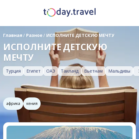
Главная
/
Разное
/
ИСПОЛНИТЕ ДЕТСКУЮ МЕЧТУ
ИСПОЛНИТЕ ДЕТСКУЮ
МЕЧТУ
Турция
Египет
ОАЭ
Таиланд
Вьетнам
Мальдивы
африка
кения