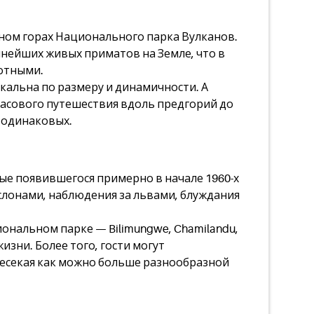
аном горах Национального парка Вулканов.
пнейших живых приматов на Земле, что в
вотными.
кальна по размеру и динамичности. А
часового путешествия вдоль предгорий до
х одинаковых.
ые появившегося примерно в начале 1960-х
 слонами, наблюдения за львами, блуждания
нальном парке — Bilimungwe, Chamilandu,
изни. Более того, гости могут
ресекая как можно больше разнообразной