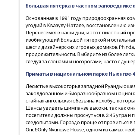
Большая пятерка в частном заповеднике 
Основанная в 1991 году природоохранная ко
угодий в Квазулу-Натале, восстановлению из
Перенесемся в наши дни, и этот пилотный про
изобилующий Большой пятеркой и остальным
шести дизайнерских игровых домиков Phinda
продолжительности. Выберите из более легки
следуя за слонами и носорогами, часто с ду
Приматы в национальном парке Ньюнгве-Ф
Лесистые высокогорья западной Руанды ошело
заколдованном и биоразнообразном национа
стайная ангольская обезьяна-колобус, котор
Шансы увидеть шимпанзе высоки, так как они 
посетители должны проснуться в 3:45 утра и 
следопытами. Гораздо проще отправиться в п
One&Only Nyungwe House, одном из самых не