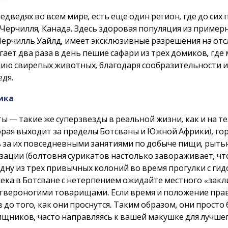
едведях во всем мире, есть еще один регион, где до си
от Черчилля, Канада. Здесь здоровая популяция из прим
Черчилль Уайлд, имеет эксклюзивные разрешения на от
гает два раза в день пешие сафари из трех домиков, гд
цию свирепых животных, благодаря сообразительности 
едя.
ика
ы — такие же суперзвезды в реальной жизни, как и на 
орая выходит за пределы Ботсваны и Южной Африки), го
ь за их повседневными занятиями по добыче пищи, рытью
ации (болтовня сурикатов настолько завораживает, что
одну из трех привычных колоний во время прогулки с ги
жека в Ботсване с нетерпением ожидайте местного «закл
етвероногими товарищами. Если время и положение прав
 до того, как они проснутся. Таким образом, они просто 
ищников, часто направляясь к вашей макушке для лучше