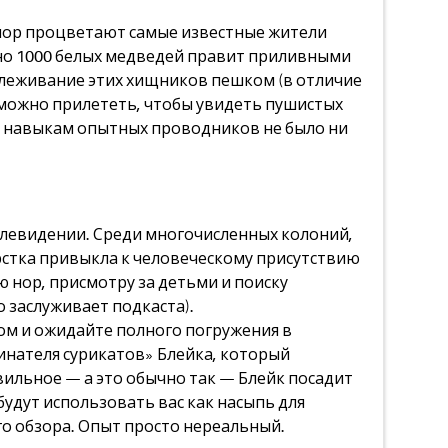
х пор процветают самые известные жители
ерно 1000 белых медведей правит приливными
слеживание этих хищников пешком (в отличие
е можно прилететь, чтобы увидеть пушистых
и навыкам опытных проводников не было ни
телевидении. Среди многочисленных колоний,
рстка привыкла к человеческому присутствию
 нор, присмотру за детьми и поиску
 заслуживает подкаста).
дом и ожидайте полного погружения в
инателя сурикатов» Блейка, который
ильное — а это обычно так — Блейк посадит
будут использовать вас как насыпь для
го обзора. Опыт просто нереальный.