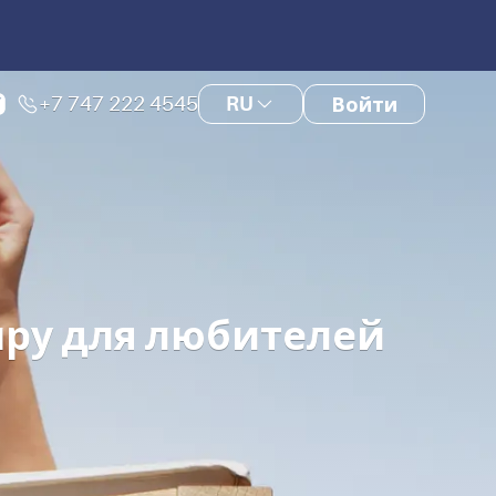
+7 747 222 4545
RU
Войти
иру для любителей