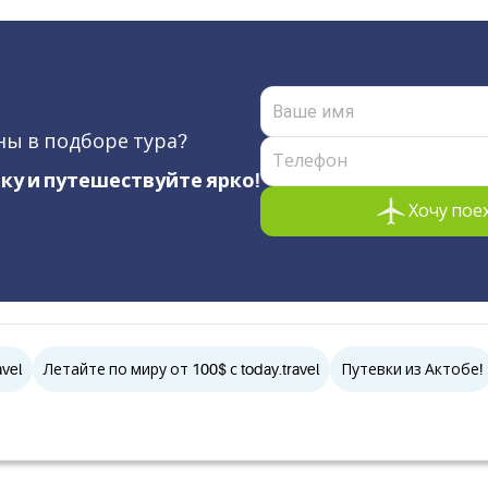
ы в подборе тура?
ку и путешествуйте ярко!
Хочу пое
vel
Летайте по миру от 100$ с today.travel
Путевки из Актобе!