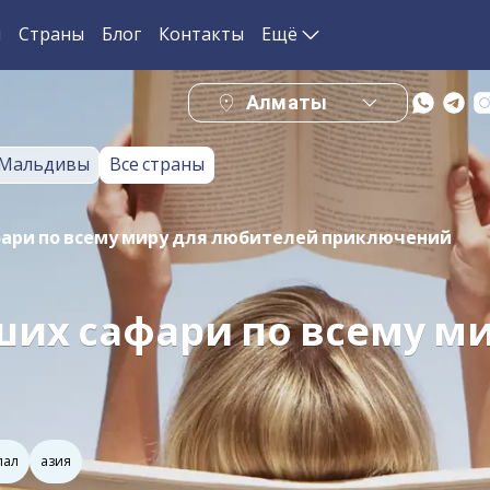
и
Страны
Блог
Контакты
Ещё
Алматы
Мальдивы
Все страны
ари по всему миру для любителей приключений
ших сафари по всему м
пал
азия