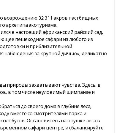
по возрождению 32 311 акров пастбищных
го архетипа экотуризма.
тился в настоящий африканский райский сад,
ающее пешеходное сафари из любого из
подготовки и приблизительной
для наблюдения за крупной дичью», деликатно
иды природы захватывают чувства. Здесь, в
в, в том числе неуловимый шимпанзе и
раться до своего дома в глубине леса,
ходу вместе со смотрителями парка и
колобусов. Остановитесь на опушке леса в
овременном сафари-центре, и сбалансируйте