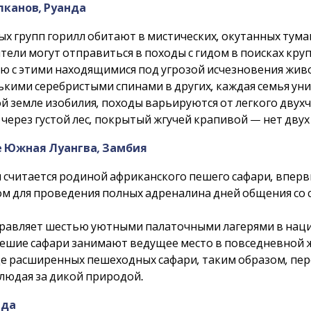
лканов, Руанда
ых групп горилл обитают в мистических, окутанных тум
ли могут отправиться в походы с гидом в поисках кру
ю с этими находящимися под угрозой исчезновения жи
кими серебристыми спинами в других, каждая семья уни
й земле изобилия, походы варьируются от легкого двух
через густой лес, покрытый жгучей крапивой — нет дву
е Южная Луангва, Замбия
считается родиной африканского пешего сафари, вперв
том для проведения полных адреналина дней общения со
правляет шестью уютными палаточными лагерями в нацио
е пешие сафари занимают ведущее место в повседневной ж
е расширенных пешеходных сафари, таким образом, пе
людая за дикой природой.
ада