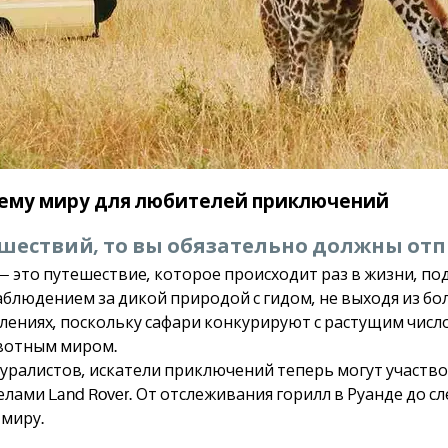
сему миру для любителей приключений
шествий, то вы обязательно должны отп
 это путешествие, которое происходит раз в жизни, п
блюдением за дикой природой с гидом, не выходя из бо
лениях, поскольку сафари конкурируют с растущим числ
ивотным миром.
ралистов, искатели приключений теперь могут участвов
лами Land Rover. От отслеживания горилл в Руанде до с
 миру.