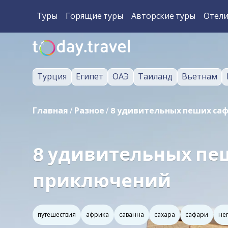
Туры
Горящие туры
Авторские туры
Отел
Турция
Египет
ОАЭ
Таиланд
Вьетнам
Главная
/
Разное
/
8 удивительных пеших саф
8 удивительных пе
приключений
путешествия
африка
саванна
сахара
сафари
не