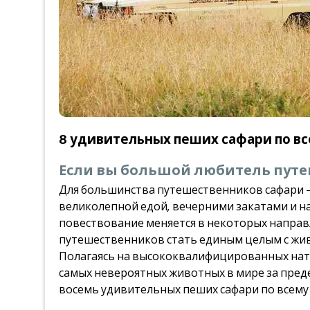
8 удивительных пеших сафари по в
Если вы большой любитель путе
Для большинства путешественников сафари —
великолепной едой, вечерними закатами и на
повествование меняется в некоторых направ
путешественников стать единым целым с ж
Полагаясь на высококвалифицированных нату
самых невероятных животных в мире за преде
восемь удивительных пеших сафари по всему