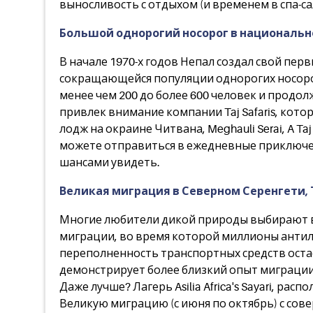
выносливость с отдыхом (и временем в спа-с
Большой однорогий носорог в национальн
В начале 1970-х годов Непал создал свой п
сокращающейся популяции однорогих носорого
менее чем 200 до более 600 человек и продо
привлек внимание компании Taj Safaris, кото
лодж на окраине Читвана, Meghauli Serai, A 
можете отправиться в ежедневные приключен
шансами увидеть.
Великая миграция в Северном Серенгети,
Многие любители дикой природы выбирают вр
миграции, во время которой миллионы антилоп
переполненность транспортных средств оста
демонстрирует более близкий опыт миграции
Даже лучше? Лагерь Asilia Africa's Sayari, р
Великую миграцию (с июня по октябрь) с сов