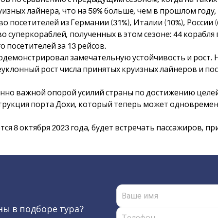
руизных лайнера, что на 59% больше, чем в прошлом году,
о посетителей из Германии (31%), Италии (10%), России 
во суперкораблей, полученных в этом сезоне: 44 корабл
о посетителей за 13 рейсов.
одемонстрировал замечательную устойчивость и рост. Н
еуклонный рост числа принятых круизных лайнеров и по
нно важной опорой усилий страны по достижению целей
трукция порта Дохи, который теперь может одновременн
ся 8 октября 2023 года, будет встречать пассажиров, п
ы в подборе тура?