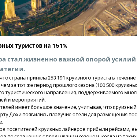
изных туристов на 151%
ра стал жизненно важной опорой усилий
атегии.
то страна приняла 253 191 круизного туриста в течение к
ше, чем за тот же период прошлого сезона (100 500 круиз
ого туристического направления, поддерживаемого мн
ей и мероприятий.
телей имеет большое значение, учитывая, что круизный с
у в порту Дохи появились плавучие отели для размещения
е.
нтов посетителей круизных лайнеров прибыли рейсами,
ов по сравнению с предыдущим сезоном, когда на таких 