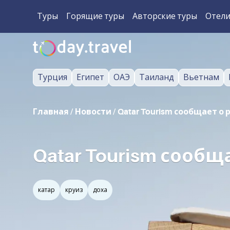
Туры
Горящие туры
Авторские туры
Отел
Турция
Египет
ОАЭ
Таиланд
Вьетнам
Главная
/
Новости
/
Qatar Tourism сообщает о
Qatar Tourism сообщ
катар
круиз
доха