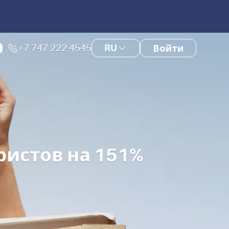
+7 747 222 4545
RU
Войти
уристов на 151%