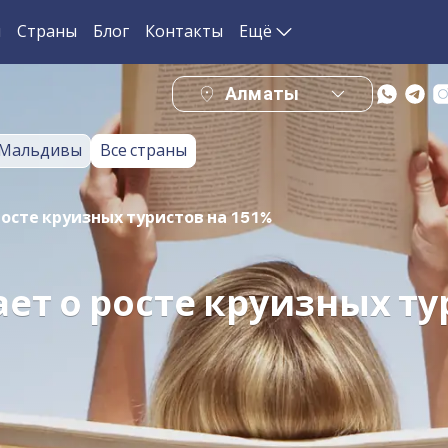
и
Страны
Блог
Контакты
Ещё
Алматы
Мальдивы
Все страны
 росте круизных туристов на 151%
ает о росте круизных т