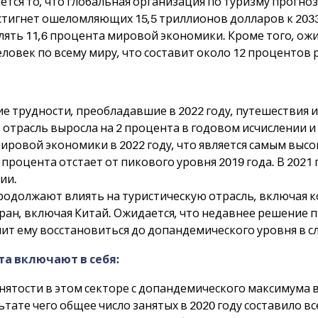
ся то, что глобальная организация по туризму прогноз
остигнет ошеломляющих 15,5 триллионов долларов к 2033
лять 11,6 процента мировой экономики. Кроме того, ожид
еловек по всему миру, что составит около 12 процентов
е трудности, преобладавшие в 2022 году, путешествия 
 отрасль выросла на 2 процента в годовом исчислении и
ировой экономики в 2022 году, что является самым высо
процента отстает от пикового уровня 2019 года. В 2021
ии.
одолжают влиять на туристическую отрасль, включая к
ран, включая Китай. Ожидается, что недавнее решение 
лит ему восстановиться до допандемического уровня в с
а включают в себя:
ятости в этом секторе с допандемического максимума в
ьтате чего общее число занятых в 2020 году составило вс