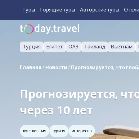
Туры
Горящие туры
Авторские туры
Отел
Турция
Египет
ОАЭ
Таиланд
Вьетнам
Главная
/
Новости
/
Прогнозируется, что глоб
Прогнозируется, чт
через 10 лет
путешествия
туризм
интересно