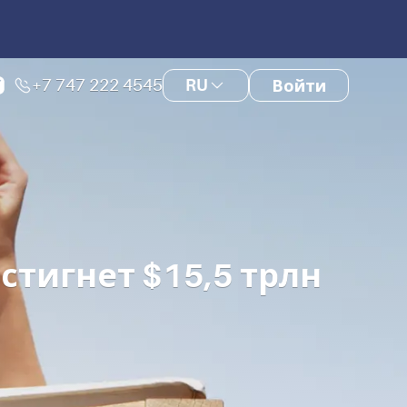
+7 747 222 4545
RU
Войти
стигнет $15,5 трлн