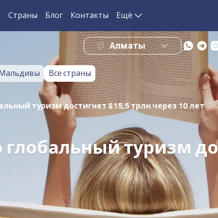
и
Страны
Блог
Контакты
Ещё
Алматы
Мальдивы
Все страны
альный туризм достигнет $15,5 трлн через 10 лет
о глобальный туризм до