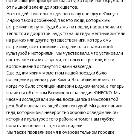
потрясающей природной красоты, которая нас окружала,
от пышной зелени до ярких цветов.
Но что действительно сделало нашу поездку в Южную
Индию такой особенной, так это люди, которых мы
встретили по пути. Куда бы мы ни пошли, нас встречали с
теплотой и добротой. Будь то наши гиды, местные жители
на рынках или другие путешественники, которых мы
встретили, все стремились поделиться с нами своей
культурой и историями. Мы чувствовали, что установили
настоящие связи с людьми, которых встретили, и эти
воспоминания останутся с нами навсегда.
Еще одним ярким моментом нашей поездки было
посещение древних руин Хампи. Это обширное место
когда-то было столицей империи Виджаянагара, а теперь
является объектом Всемирного наследия ЮНЕСКО. Мы
часами исследовали руины, восхищаясь замысловатой
резьбой и впечатляющей архитектурой. Мы даже наняли
гида, который был невероятно хорошо осведомлен об
истории и культуре этого района и помог нам глубже
понять значение того, что мы видели.
Мы также провели время в очаровательном городке