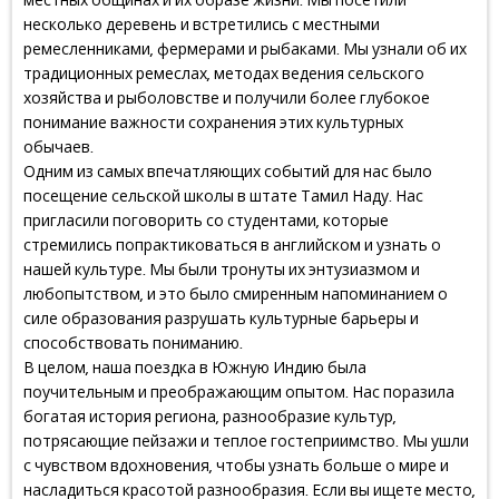
местных общинах и их образе жизни. Мы посетили
несколько деревень и встретились с местными
ремесленниками, фермерами и рыбаками. Мы узнали об их
традиционных ремеслах, методах ведения сельского
хозяйства и рыболовстве и получили более глубокое
понимание важности сохранения этих культурных
обычаев.
Одним из самых впечатляющих событий для нас было
посещение сельской школы в штате Тамил Наду. Нас
пригласили поговорить со студентами, которые
стремились попрактиковаться в английском и узнать о
нашей культуре. Мы были тронуты их энтузиазмом и
любопытством, и это было смиренным напоминанием о
силе образования разрушать культурные барьеры и
способствовать пониманию.
В целом, наша поездка в Южную Индию была
поучительным и преображающим опытом. Нас поразила
богатая история региона, разнообразие культур,
потрясающие пейзажи и теплое гостеприимство. Мы ушли
с чувством вдохновения, чтобы узнать больше о мире и
насладиться красотой разнообразия. Если вы ищете место,