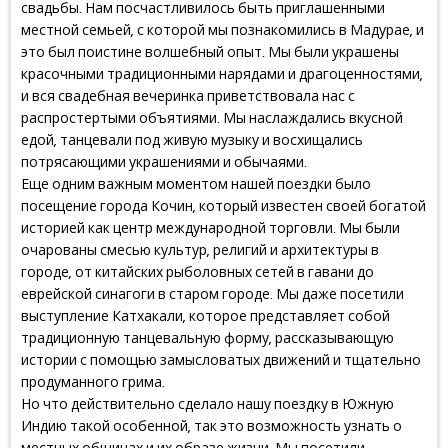
свадьбы. Нам посчастливилось быть приглашенными
местной семьей, с которой мы познакомились в Мадурае, и
это был поистине волшебный опыт. Мы были украшены
красочными традиционными нарядами и драгоценностями,
и вся свадебная вечеринка приветствовала нас с
распростертыми объятиями. Мы наслаждались вкусной
едой, танцевали под живую музыку и восхищались
потрясающими украшениями и обычаями.
Еще одним важным моментом нашей поездки было
посещение города Кочин, который известен своей богатой
историей как центр международной торговли. Мы были
очарованы смесью культур, религий и архитектуры в
городе, от китайских рыболовных сетей в гавани до
еврейской синагоги в старом городе. Мы даже посетили
выступление Катхакали, которое представляет собой
традиционную танцевальную форму, рассказывающую
истории с помощью замысловатых движений и тщательно
продуманного грима.
Но что действительно сделало нашу поездку в Южную
Индию такой особенной, так это возможность узнать о