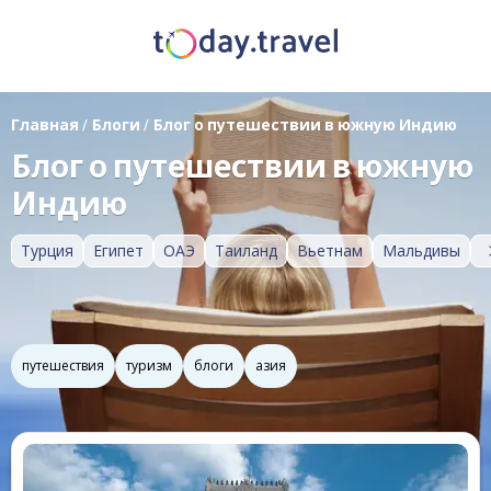
Главная
/
Блоги
/
Блог о путешествии в южную Индию
Блог о путешествии в южную
Индию
Турция
Египет
ОАЭ
Таиланд
Вьетнам
Мальдивы
путешествия
туризм
блоги
азия