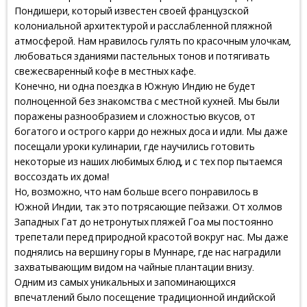
Пондишери, который известен своей французской
колониальной архитектурой и расслабленной пляжной
атмосферой. Нам нравилось гулять по красочным улочкам,
любоваться зданиями пастельных тонов и потягивать
свежесваренный кофе в местных кафе.
Конечно, ни одна поездка в Южную Индию не будет
полноценной без знакомства с местной кухней. Мы были
поражены разнообразием и сложностью вкусов, от
богатого и острого карри до нежных доса и идли. Мы даже
посещали уроки кулинарии, где научились готовить
некоторые из наших любимых блюд, и с тех пор пытаемся
воссоздать их дома!
Но, возможно, что нам больше всего понравилось в
Южной Индии, так это потрясающие пейзажи. От холмов
Западных Гат до нетронутых пляжей Гоа мы постоянно
трепетали перед природной красотой вокруг нас. Мы даже
поднялись на вершину горы в Муннаре, где нас наградили
захватывающим видом на чайные плантации внизу.
Одним из самых уникальных и запоминающихся
впечатлений было посещение традиционной индийской