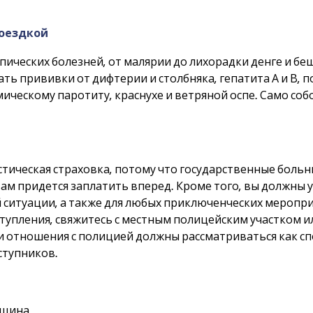
поездкой
ческих болезней, от малярии до лихорадки денге и беш
ть прививки от дифтерии и столбняка, гепатита А и В,
емическому паротиту, краснухе и ветряной оспе. Само со
стическая страховка, потому что государственные больн
м придется заплатить вперед. Кроме того, вы должны уб
 ситуации, а также для любых приключенческих меропри
еступления, свяжитесь с местным полицейским участком
и отношения с полицией должны рассматриваться как сп
ступников.
нщина