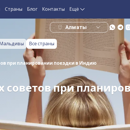
и
Страны
Блог
Контакты
Ещё
Алматы
Мальдивы
Все страны
тов при планировании поездки в Индию
х советов при планиро