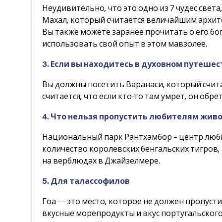
Неудивительно, что это одно из 7 чудес све
Махал, который считается величайшим архите
Вы также можете заранее прочитать о его б
использовать свой опыт в этом мавзолее.
3. Если вы находитесь в духовном путеше
Вы должны посетить Варанаси, который счита
считается, что если кто-то там умрет, он обр
4. Что нельзя пропустить любителям жив
Национальный парк Рантхамбор – центр люб
количество королевских бенгальских тигров,
на верблюдах в Джайзелмере.
5. Для талассофилов
Гоа — это место, которое не должен пропуст
вкусные морепродукты и вкус португальского