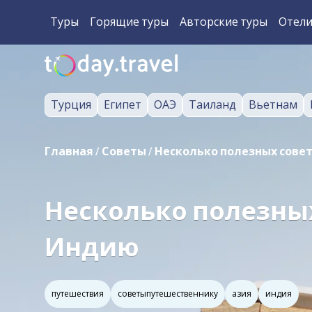
Туры
Горящие туры
Авторские туры
Отел
Турция
Египет
ОАЭ
Таиланд
Вьетнам
Главная
/
Советы
/
Несколько полезных сове
Несколько полезны
Индию
путешествия
советыпутешественнику
азия
индия