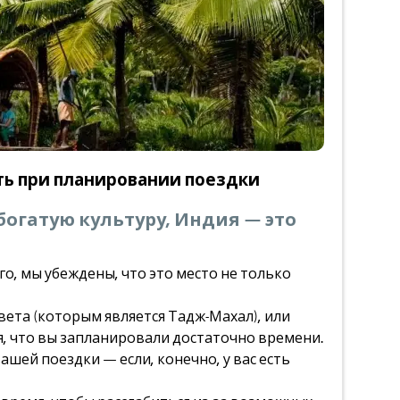
ть при планировании поездки
огатую культуру, Индия — это
о, мы убеждены, что это место не только
света (которым является Тадж-Махал), или
я, что вы запланировали достаточно времени.
шей поездки — если, конечно, у вас есть