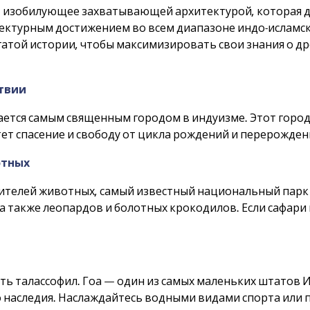
та, изобилующее захватывающей архитектурой, которая д
ктурным достижением во всем диапазоне индо-исламской
огатой истории, чтобы максимизировать свои знания о 
ствии
ется самым священным городом в индуизме. Этот город 
етет спасение и свободу от цикла рождений и перерожден
отных
ителей животных, самый известный национальный парк 
 а также леопардов и болотных крокодилов. Если сафари
ить талассофил. Гоа — один из самых маленьких штато
 наследия. Наслаждайтесь водными видами спорта или п