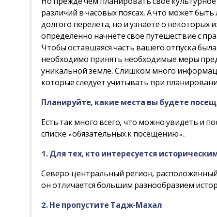
Но прежде чем планировать свое культурное 
различий в часовых поясах. А что может быть
долгого перелета, но и узнаете о некоторых и
определенно начнете свое путешествие с пра
Чтобы оставшаяся часть вашего отпуска была 
необходимо принять необходимые меры предо
уникальной земле. Слишком много информаци
которые следует учитывать при планировани
Планируйте, какие места вы будете посе
Есть так много всего, что можно увидеть и п
списке «обязательных к посещению».
1. Для тех, кто интересуется историческ
Северо-центральный регион, расположенный в
он отличается большим разнообразием истор
2. Не пропустите Тадж-Махал