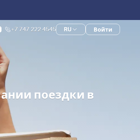
+7 747 222 4545
RU
Войти
вании поездки в