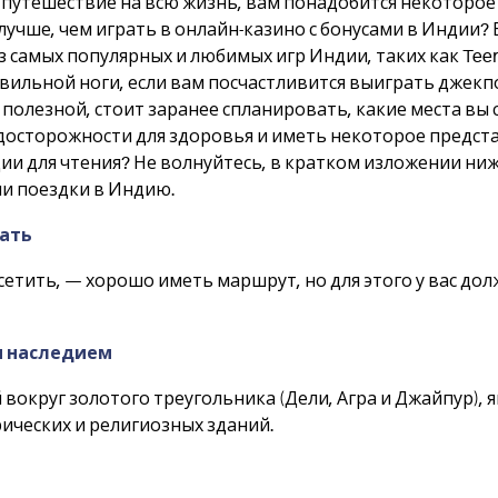
путешествие на всю жизнь, вам понадобится некоторое 
 лучше, чем играть в онлайн-казино с бонусами в Индии?
з самых популярных и любимых игр Индии, таких как Teen P
вильной ноги, если вам посчастливится выиграть джекп
полезной, стоит заранее спланировать, какие места вы 
сторожности для здоровья и иметь некоторое представл
и для чтения? Не волнуйтесь, в кратком изложении ни
и поездки в Индию.
щать
осетить, — хорошо иметь маршрут, но для этого у вас до
им наследием
округ золотого треугольника (Дели, Агра и Джайпур), я
ических и религиозных зданий.