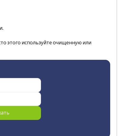
и.
место этого используйте очищенную или
хать