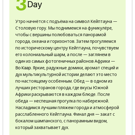
3
Day
Утро начнётся с подъёма на символ Кейптауна —
Столовую гору. Мы поднимемся на фуникулёре,
чтобы с вершины полюбоваться панорамой
города, океана и горизонтов. Затем прогуляемся
по историческому центру Кейптауна, почувствуем
его колониальный шарм, а после — заглянем в
один из самых фотогеничных районов Африки —
Bo Kaap. Яркие, радужные домики, аромат специй и
дух мультикультурной истории делают это место
по-настоящему особенным. Обед — в одном из
лучших ресторанов города, где вкусы Южной
Африки раскрываются в каждом блюде. После
обеда — неспешная прогулка по набережной.
Насладимся лучшим пляжем города и атмосферой
расслабленного Кейптауна. Финал дня — закат с
бокалом шампанского, с панорамным видом,
который захватывает дух.