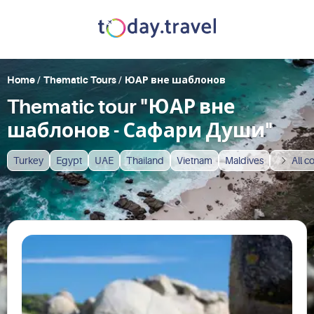
Home
/
Thematic Tours
/
ЮАР вне шаблонов
Thematic tour "ЮАР вне
шаблонов - Сафари Души"
Turkey
Egypt
UAE
Thailand
Vietnam
Maldives
All c