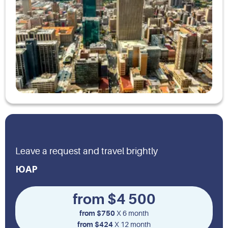
Leave a request and travel brightly
ЮАР
from $4 500
from $750
X 6 month
from $424
X 12 month