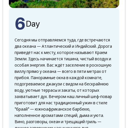
6
Day
Сегодня мы отправляемся туда, где встречаются
два океана — Атлантический и Индийский. Дорога
приведёт нас к месту, которое называют Краем
Земли. Здесь начинается тишина, чистый воздух и
особая энергия. Вас ждёт заселение в роскошную
виллу прямо у океана — всего в пяти метрах от
прибоя. Панорамные окна в каждой комнате,
подогреваемое джакузи с видом на бескрайнюю
воду, уютные террасы и закаты, от которых
захватывает дух. Вечером наш личный шеф-повар
приготовит для нас традиционный ужин в стиле
"браай" — южноафриканское барбекю,
наполненное ароматами специй, дыма и уюта.
Вино, разговоры, океан и трещащий гриль —