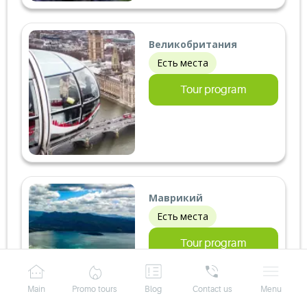
Великобритания
Есть места
Tour program
Маврикий
Есть места
Tour program
Main
Promo tours
Blog
Contact us
Menu