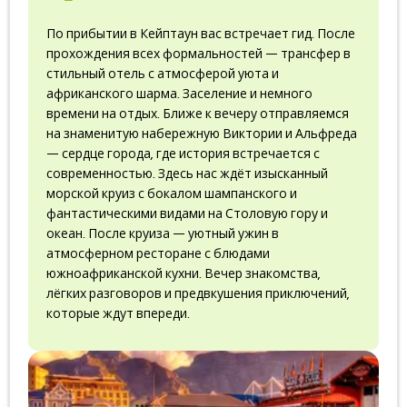
не включены), полет на вертолете (примерное время
По прибытии в Кейптаун вас встречает гид. После
полета 12 мин), трансферы по программе, туркод
прохождения всех формальностей — трансфер в
стильный отель с атмосферой уюта и
африканского шарма. Заселение и немного
времени на отдых. Ближе к вечеру отправляемся
на знаменитую набережную Виктории и
Альфреда
— сердце города, где история встречается с
современностью. Здесь нас ждёт изысканный
морской круиз с бокалом шампанского и
фантастическими видами на Столовую гору и
океан. После круиза — уютный ужин в
атмосферном ресторане с блюдами
южноафриканской кухни. Вечер знакомства,
лёгких разговоров и предвкушения приключений,
которые ждут впереди.