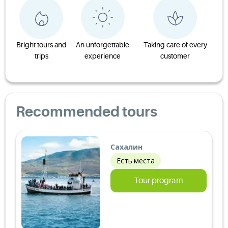
Bright tours and
An unforgettable
Taking care of every
trips
experience
customer
Recommended tours
Сахалин
Есть места
Tour program