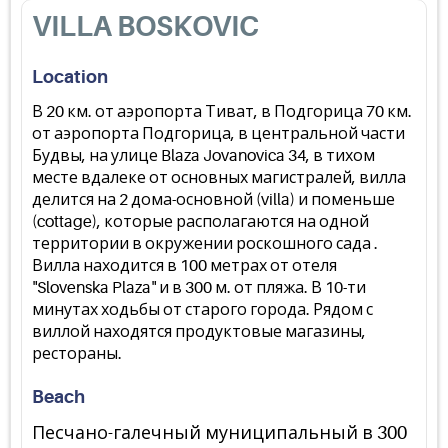
VILLA BOSKOVIC
Location
В 20 км. от аэропорта Тиват, в Подгорица 70 км.
от аэропорта Подгорица, в центральной части
Будвы, на улице Blaza Jovanovica 34, в тихом
месте вдалеке от основных магистралей, вилла
делится на 2 дома-основной (villa) и поменьше
(cottage), которые располагаются на одной
территории в окружении роскошного сада .
Вилла находится в 100 метрах от отеля
"Slovenska Plaza" и в 300 м. от пляжа. В 10-ти
минутах ходьбы от старого города. Рядом с
виллой находятся продуктовые магазины,
рестораны.
Beach
Песчано-галечный муниципальный в 300