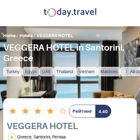
Home
/
Hotels
/
VEGGERA HOTEL
VEGGERA HOTEL in Santorini,
Greece
Turkey
Egypt
UAE
Thailand
Vietnam
Maldives
All c
Рейтинг
4.40
VEGGERA HOTEL
Greece, Santorini, Perissa