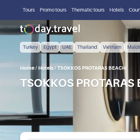
Tours
Promo tours
Thematic tours
Hotels
Coun
Turkey
Egypt
UAE
Thailand
Vietnam
Maldi
Home
/
Hotels
/
TSOKKOS PROTARAS BEACH
TSOKKOS PROTARAS BE