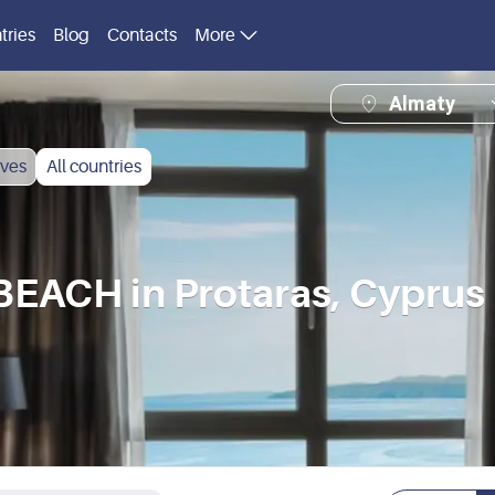
tries
Blog
Contacts
More
Almaty
ves
All countries
ACH in Protaras, Cyprus