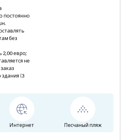
а
о постоянно
шн.
оставлять
там без
 2,00 евро;
тавляется не
 заказ
 здания (3
Интернет
Песчаный пляж