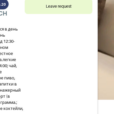
4.20
Leave request
CH
я в день
ень
д 12:30-
ином
естное
а.легкие
4:00; чай,
е
е пиво,
апитки в
ренажерный
рт (в
грамма.;
е коктейли,