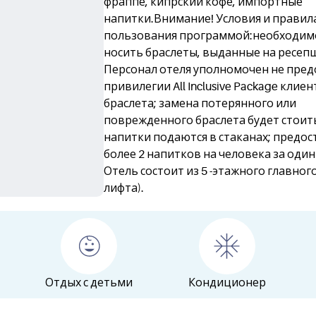
фраппе, кипрский кофе, импортные
напитки.Внимание! Условия и правил
пользования программой:необходим
носить браслеты, выданные на ресеп
Персонал отеля уполномочен не пред
привилегии All Inclusive Package клиен
браслета; замена потерянного или
поврежденного браслета будет стоить
напитки подаются в стаканах; предос
более 2 напитков на человека за один
Отель состоит из 5 -этажного главного
лифта).
Отдых с детьми
Кондиционер