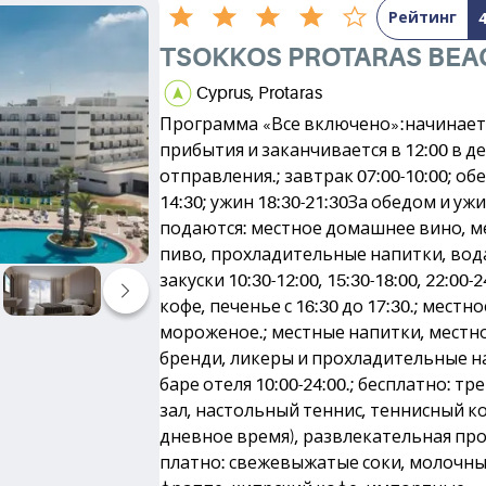
Рейтинг
TSOKKOS PROTARAS BEA
Cyprus, Protaras
Программа «Все включено»:начинаетс
прибытия и заканчивается в 12:00 в д
отправления.; завтрак 07:00-10:00; обе
14:30; ужин 18:30-21:30За обедом и уж
подаются: местное домашнее вино, м
пиво, прохладительные напитки, вод
закуски 10:30-12:00, 15:30-18:00, 22:00-2
кофе, печенье с 16:30 до 17:30.; местно
мороженое.; местные напитки, местно
бренди, ликеры и прохладительные н
баре отеля 10:00-24:00.; бесплатно: т
зал, настольный теннис, теннисный ко
дневное время), развлекательная про
платно: свежевыжатые соки, молочны