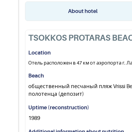
About hotel
TSOKKOS PROTARAS BEA
Location
Отель расположен в 47 км от аэропорта г. Ларна
Beach
общественный песчаный пляж Vrissi Be
полотенца (депозит)
Uptime (reconstruction)
1989
Additional information about nutrition