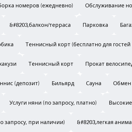
борка номеров (ежедневно)
Обслуживание но
&#8203,балкон/терраса
Парковка
Баг
обика
Теннисный корт (бесплатно для гостей оте
жакузи
Теннисный корт
Прокат велосипе
ннис (депозит)
Бильярд
Сауна
Обмен
Услуги няни (по запросу, платно)
Высокие
по запросу, при наличии)
&#8203,легкая анима