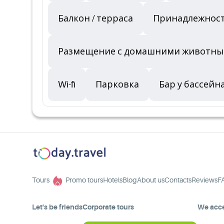
Балкон / терраса
Принадлежност
Размещение с домашними животными (
Wi-fi
Парковка
Бар у бассейн
Tours
Promo tours
Hotels
Blog
About us
Contacts
Reviews
F
Let's be friends
Corporate tours
We acc