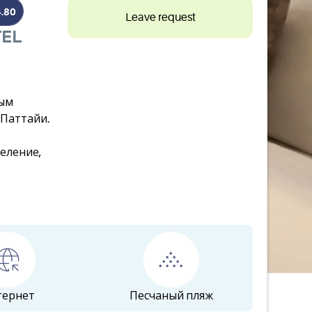
4.80
Leave request
TEL
ным
 Паттайи.
еление,
тернет
Песчаный пляж