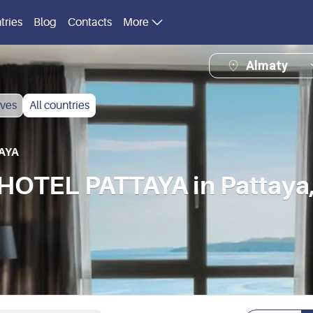
tries
Blog
Contacts
More
Almaty
ves
All countries
AYA
TEL PATTAYA in Pattaya,