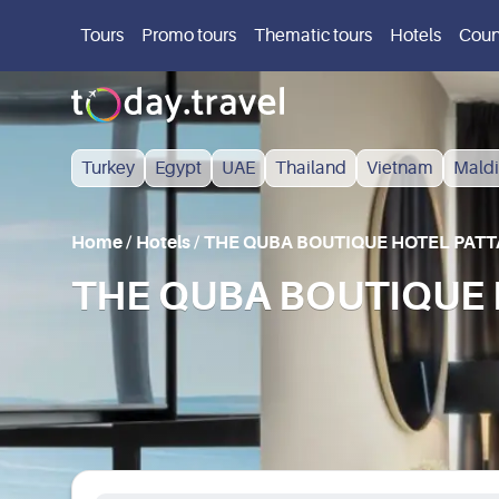
Tours
Promo tours
Thematic tours
Hotels
Coun
Turkey
Egypt
UAE
Thailand
Vietnam
Maldi
Home
/
Hotels
/
THE QUBA BOUTIQUE HOTEL PATT
THE QUBA BOUTIQUE HO