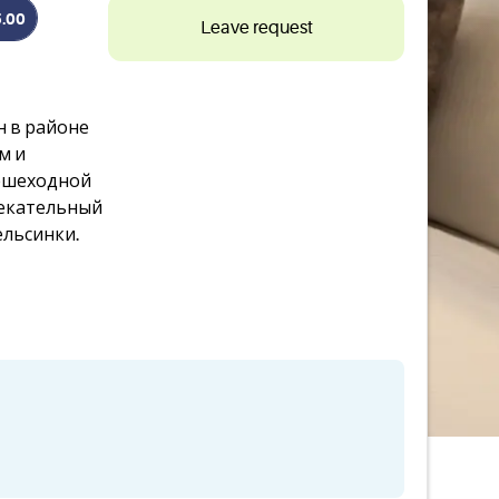
5.00
Leave request
н в районе
м и
ешеходной
лекательный
ельсинки.