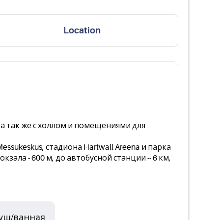
Location
 так же с холлом и помещениями для
sukeskus, стадиона Hartwall Areena и парка
зала - 600 м, до автобусной станции -- 6 км,
уш/ванная