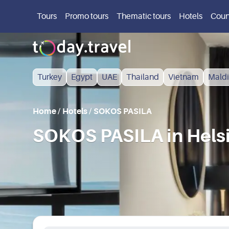
Tours
Promo tours
Thematic tours
Hotels
Coun
Turkey
Egypt
UAE
Thailand
Vietnam
Maldi
Home
/
Hotels
/
SOKOS PASILA
SOKOS PASILA in Helsi