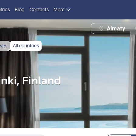
tries
Blog
Contacts
More
Almaty
ves
All countries
nki, Finland