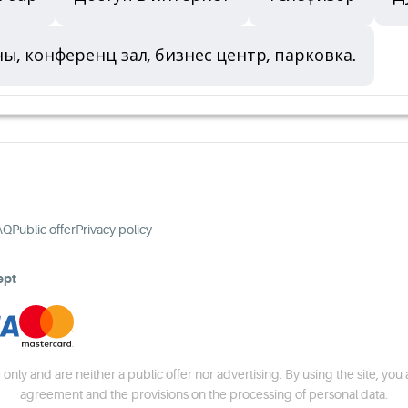
уны, конференц-зал, бизнес центр, парковка.
AQ
Public offer
Privacy policy
ept
 only and are neither a public offer nor advertising. By using the site, you
agreement and the provisions on the processing of personal data.