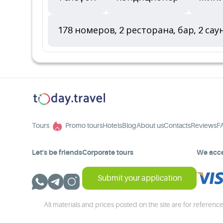
178 номеров, 2 ресторана, бар, 2 са
Tours
Promo tours
Hotels
Blog
About us
Contacts
Reviews
F
Let's be friends
Corporate tours
We acc
Submit your application
All materials and prices posted on the site are for reference