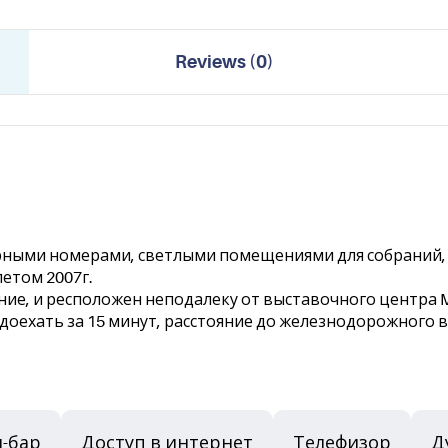
Reviews
(
0
)
ными номерами, светлыми помещениями для собраний, а
етом 2007г.
е, и ресположен неподалеку от выставочного центра Mes
доехать за 15 минут, расстояние до железнодорожного вок
-бар
Доступ в интернет
Телефизор
Д