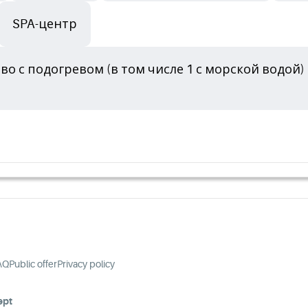
SPA-центр
во с подогревом (в том числе 1 с морской водой)
AQ
Public offer
Privacy policy
ept