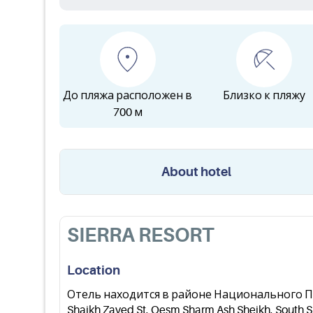
До пляжа расположен в
Близко к пляжу
700 м
About hotel
SIERRA RESORT
Location
Отель находится в районе Национального Пар
Shaikh Zayed St, Qesm Sharm Ash Sheikh, South 