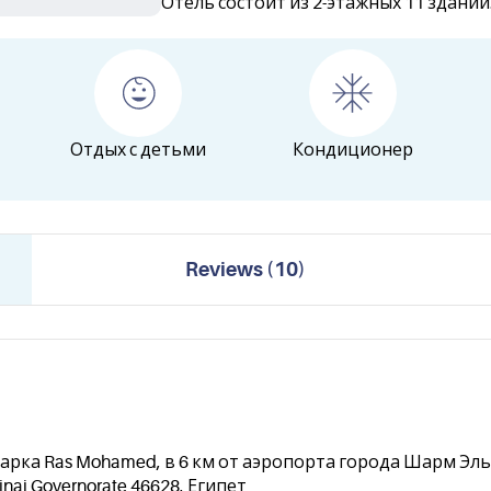
Отель состоит из 2-этажных 11 зданий
Отдых с детьми
Кондиционер
Reviews
(
10
)
ка Ras Mohamed, в 6 км от аэропорта города Шарм Эль Ш
Sinai Governorate 46628, Египет