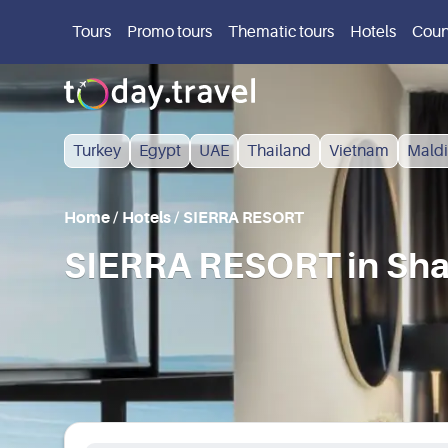
Tours
Promo tours
Thematic tours
Hotels
Coun
Turkey
Egypt
UAE
Thailand
Vietnam
Maldi
Home
/
Hotels
/
SIERRA RESORT
SIERRA RESORT in Sha