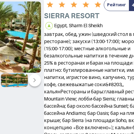
Рейтинг
SIERRA RESORT
Egypt, Sharm El Sheikh
завтрак, обед, ужин (шведский стол в
ресторане); закуски (13:00-17:00); мо
(15:00-17:00); местные алкогольные и
безалкогольные напитки в течение дн
25% в ресторанах и барах на площади 
платно: бутилированные напитки, и
напитки, игристое вино, капучино, т
кофе, свежевыжатые соки&#8203,,
кальянРестораны и бары:главный рес
Mountain View; лобби-бар Sierra; главн
бассейна; бар около бассейна Sunset; 
бассейна Andiamo; бар Oasis; бар на пл
крыше; бар Sierra (на площади Soho, в
концепцию «Все включено»); кальян-б