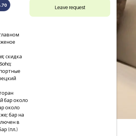
4.70
Leave request
 главном
роженое
я; скидка
Soho;
мпортные
урецкий
торан
ый бар около
бар около
яже; бар на
ключен в
ар (пл.)