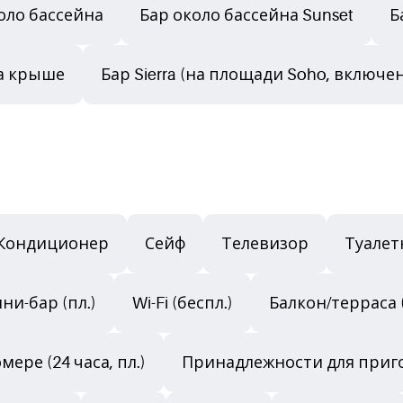
оло бассейна
Бар около бассейна Sunset
Б
а крыше
Бар Sierra (на площади Soho, включ
Кондиционер
Сейф
Телевизор
Туалет
ни-бар (пл.)
Wi-Fi (беспл.)
Балкон/терраса
ере (24 часа, пл.)
Принадлежности для приго