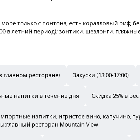
в море только с понтона, есть коралловый риф; б
9:00 в летний период); зонтики, шезлонги, пляжны
 в главном ресторане)
Закуски (13:00-17:00)
ьные напитки в течение дня
Скидка 25% в ре
мпортные напитки, игристое вино, капучино, т
ры:главный ресторан Mountain View