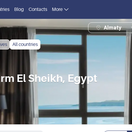
tries
Blog
Contacts
More
Almaty
ves
All countries
rm El Sheikh, Egypt