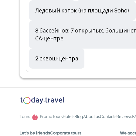
Ледовый каток (на площади Soho)
8 бассейнов: 7 открытых, большинст
СА-центре
2 сквош-центра
Tours
Promo tours
Hotels
Blog
About us
Contacts
Reviews
F
Let's be friends
Corporate tours
We acc