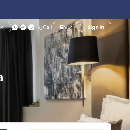
Call
EN
Sign in
a