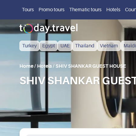
Tours
Promo tours
Thematic tours
Hotels
Coun
Turkey
Egypt
UAE
Thailand
Vietnam
Maldi
Home
/
Hotels
/
SHIV SHANKAR GUEST HOUSE
SHIV SHANKAR GUEST H