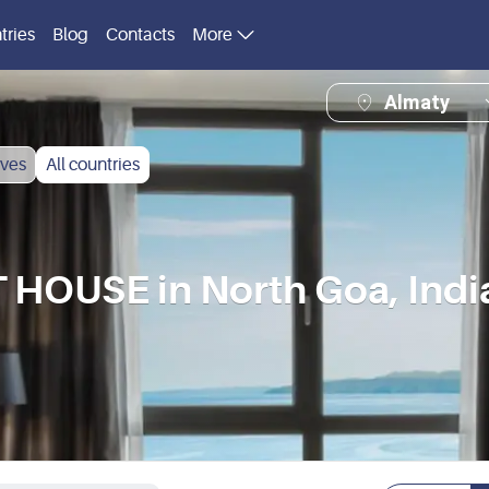
tries
Blog
Contacts
More
Almaty
ves
All countries
OUSE in North Goa, Indi