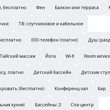
е, бесплатно
Фен
Балкон или терраса
очки
ТВ: спутниковое и кабельное
бесплатно
IDD-телефон (платно)
Душ (раз
Тайский массаж
Йога
Wi-fi
Room servic
осу, платно
Детский бассейн
Детские сту
кровать (бесплатно)
Конференц-зал
Бар
ьная кухня)
Бассейны: 2
Спа-центр