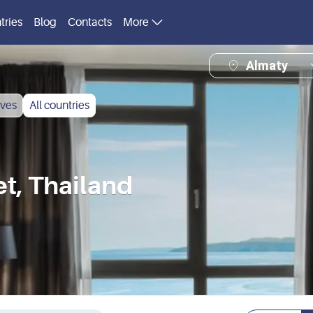
tries
Blog
Contacts
More
Almaty
ves
All countries
t, Thailand