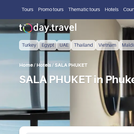
Tours
Promo tours
Thematic tours
Hotels
Coun
Turkey
Egypt
UAE
Thailand
Vietnam
Maldi
Home
/
Hotels
/
SALA PHUKET
SALA PHUKET in Phuke