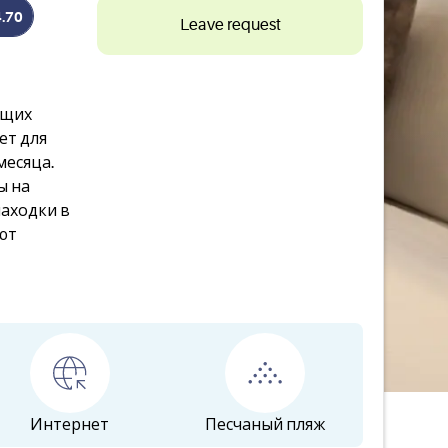
4.70
Leave request
ящих
ет для
месяца.
ы на
аходки в
ют
Интернет
Песчаный пляж