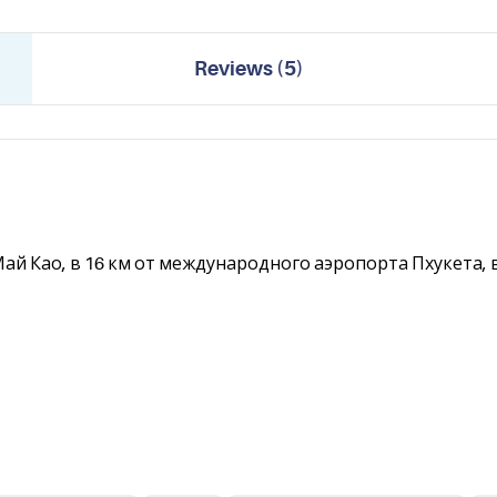
Reviews
(
5
)
Май Као, в 16 км от международного аэропорта Пхукета, в