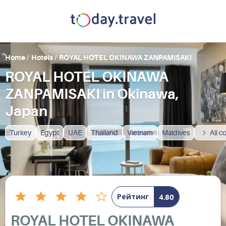
Home
/
Hotels
/
ROYAL HOTEL OKINAWA ZANPAMISAKI
ROYAL HOTEL OKINAWA
ZANPAMISAKI in Okinawa,
Japan
Turkey
Egypt
UAE
Thailand
Vietnam
Maldives
All c
Рейтинг
4.80
ROYAL HOTEL OKINAWA