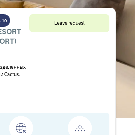
4.10
Leave request
ESORT
SORT)
азделенных
и Сactus.