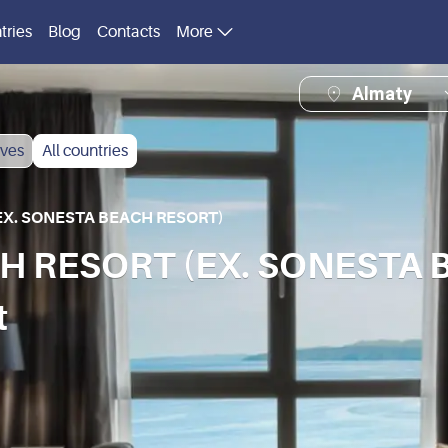
tries
Blog
Contacts
More
Almaty
ves
All countries
EX. SONESTA BEACH RESORT)
H RESORT (EX. SONESTA B
t