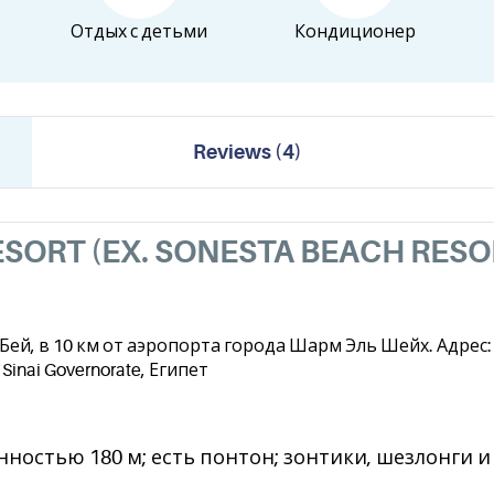
Отдых с детьми
Кондиционер
Reviews
(
4
)
SORT (EX. SONESTA BEACH RESO
ей, в 10 км от аэропорта города Шарм Эль Шейх. Адрес: 2
 Sinai Governorate, Египет
остью 180 м; есть понтон; зонтики, шезлонги и