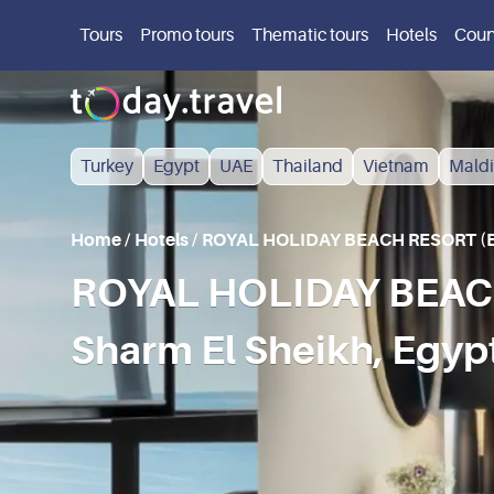
Tours
Promo tours
Thematic tours
Hotels
Coun
Turkey
Egypt
UAE
Thailand
Vietnam
Maldi
Home
/
Hotels
/
ROYAL HOLIDAY BEACH RESORT (
ROYAL HOLIDAY BEAC
Sharm El Sheikh, Egyp