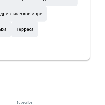
 Адриатическое море
ыха
Терраса
Subscribe