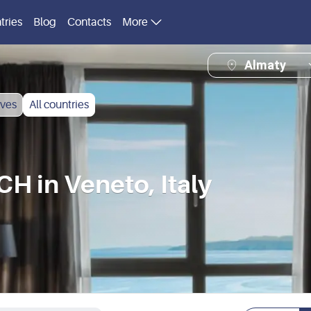
tries
Blog
Contacts
More
Almaty
ves
All countries
in Veneto, Italy