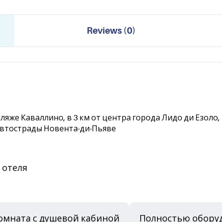
Reviews
(
0
)
на пляже Каваллино, в 3 км от центра города Лидо ди Езол
 автострады Новента-ди-Пьяве
 отеля
омната с душевой кабиной
Полностью оборуд