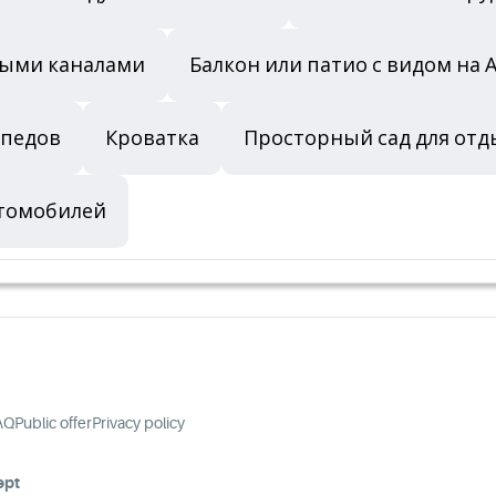
выми каналами
Балкон или патио с видом на
ипедов
Кроватка
Просторный сад для отд
втомобилей
AQ
Public offer
Privacy policy
ept