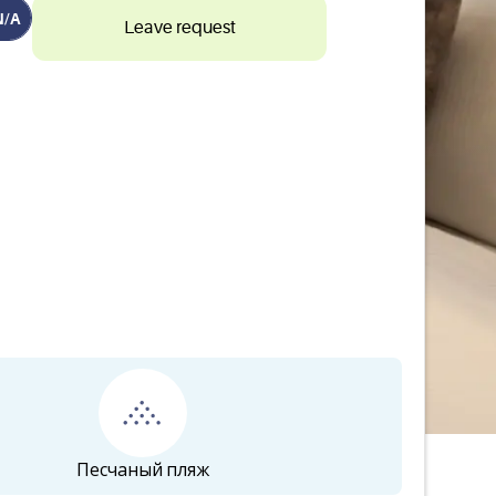
N/A
Leave request
Песчаный пляж