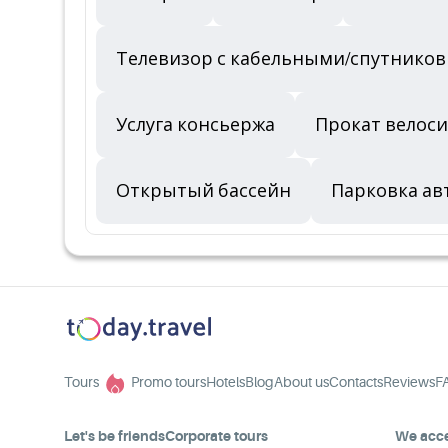
Телевизор с кабельными/спутнико
Услуга консьержа
Прокат велос
Открытый бассейн
Парковка а
Tours
Promo tours
Hotels
Blog
About us
Contacts
Reviews
F
Let's be friends
Corporate tours
We acc