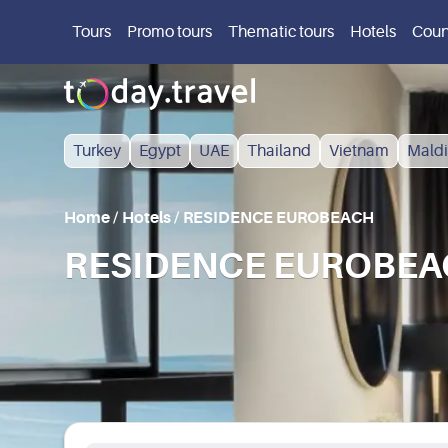
Tours
Promo tours
Thematic tours
Hotels
Coun
Turkey
Egypt
UAE
Thailand
Vietnam
Maldi
Home
/
Hotels
/
RESIDENCE EUROBEACH
RESIDENCE EUROBEACH 