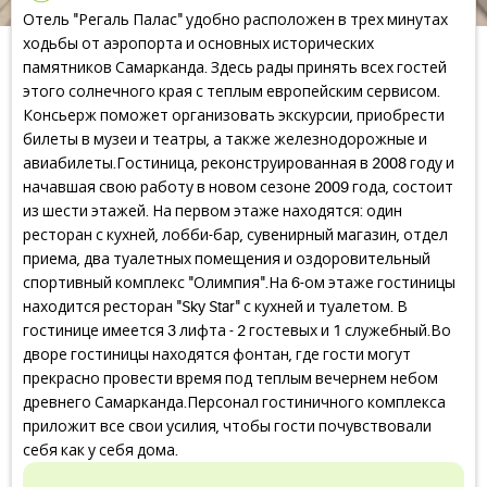
Отель "Регаль Палас" удобно расположен в трех минутах
ходьбы от аэропорта и основных исторических
памятников Самарканда. Здесь рады принять всех гостей
этого солнечного края с теплым европейским сервисом.
Консьерж поможет организовать экскурсии, приобрести
билеты в музеи и театры, а также железнодорожные и
авиабилеты.Гостиница, реконструированная в 2008 году и
начавшая свою работу в новом сезоне 2009 года, состоит
из шести этажей. На первом этаже находятся: один
ресторан с кухней, лобби-бар, сувенирный магазин, отдел
приема, два туалетных помещения и оздоровительный
спортивный комплекс "Олимпия".На 6-ом этаже гостиницы
находится ресторан "Sky Star" с кухней и туалетом. В
гостинице имеется 3 лифта - 2 гостевых и 1 служебный.Во
дворе гостиницы находятся фонтан, где гости могут
прекрасно провести время под теплым вечернем небом
древнего Самарканда.Персонал гостиничного комплекса
приложит все свои усилия, чтобы гости почувствовали
себя как у себя дома.