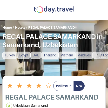
Home
/
Hotels
/
REGAL PALACE SAMARKAND
REGAL PALACE SAMARKAND in
Samarkand, Uzbekistan
Turkey
Egypt
UAE
Thailand
Vietnam
Maldives
All c
Рейтинг
N/A
REGAL PALACE SAMARKAND
Uzbekistan, Samarkand