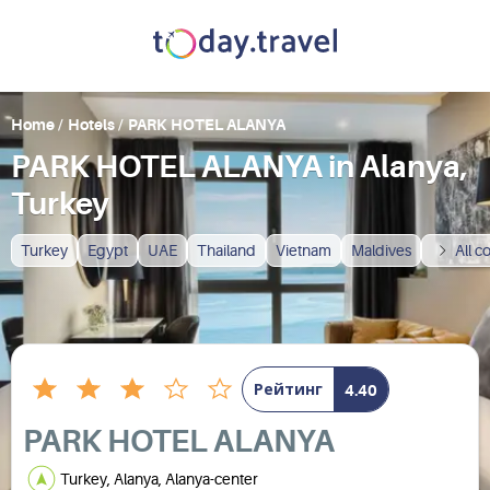
Home
/
Hotels
/
PARK HOTEL ALANYA
PARK HOTEL ALANYA in Alanya,
Turkey
Turkey
Egypt
UAE
Thailand
Vietnam
Maldives
All c
Рейтинг
4.40
PARK HOTEL ALANYA
Turkey, Alanya, Alanya-center