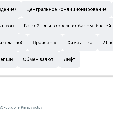
идение)
Центральное кондиционирование
Балкон
Бассейн для взрослых с баром , бассейн
би (платно)
Прачечная
Химчистка
2 ба
сепшн
Обмен валют
Лифт
AQ
Public offer
Privacy policy