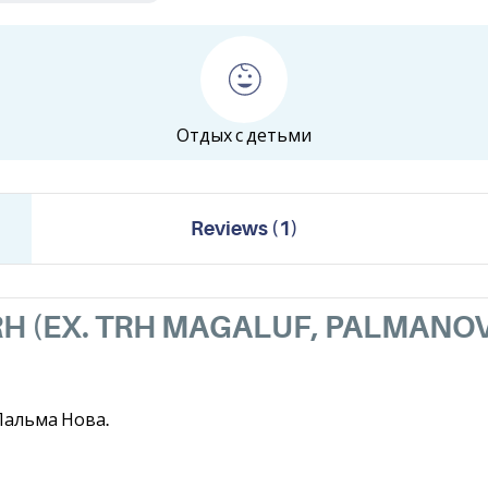
Отдых с детьми
Reviews
(
1
)
RH (EX. TRH MAGALUF, PALMANO
.Пальма Нова.