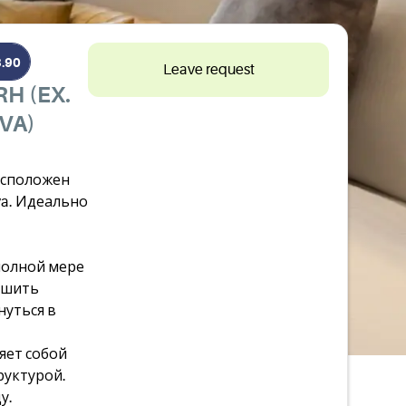
3.90
Leave request
H (EX.
VA)
асположен
a. Идеально
полной мере
ршить
нуться в
яет собой
руктурой.
у.