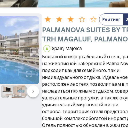
Рейтинг
PALMANOVA SUITES BY TR
TRH MAGALUF, PALMANO
Spain, Majorca
Большой комфортабельный отель, р
на живописной набережной Palma Nov
подходит как для семейного, так и
индивидуального отдыха. Идеальное
расположение отеля позволит вам в 
насладиться пляжным отдыхом, сове
увлекательные прогулки, а так же оку
удивительный мир ночной жизни
острова.Территория отеля представл
большой комплекс с богатой инфраст
Отель полностью обновлен в 2006 год