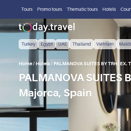
Tours
Promo tours
Thematic tours
Hotels
Coun
Turkey
Egypt
UAE
Thailand
Vietnam
Maldi
Home
/
Hotels
/
PALMANOVA SUITES BY TRH (EX.
PALMANOVA SUITES B
Majorca, Spain