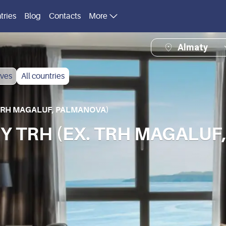
tries
Blog
Contacts
More
Almaty
ves
All countries
 TRH MAGALUF, PALMANOVA)
Y TRH (EX. TRH MAGALUF,