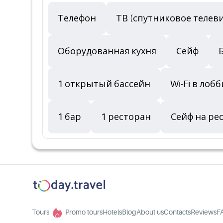
Телефон
ТВ (спутниковое телев
Оборудованная кухня
Сейф
1 открытый бассейн
Wi-Fi в лоб
1 бар
1 ресторан
Сейф на ре
Tours
Promo tours
Hotels
Blog
About us
Contacts
Reviews
F