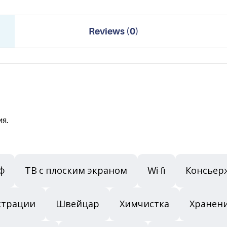
Reviews
(
0
)
ия.
ф
ТВ с плоским экраном
Wi-fi
Консьер
страции
Швейцар
Химчистка
Хранени