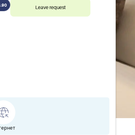
3.90
Leave request
тернет