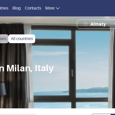
tries
Blog
Contacts
More
Almaty
ves
All countries
Milan, Italy