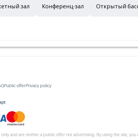
кетный зал
Конференц-зал
Открытый бас
AQ
Public offer
Privacy policy
ept
 only and are neither a public offer nor advertising. By using the site, you