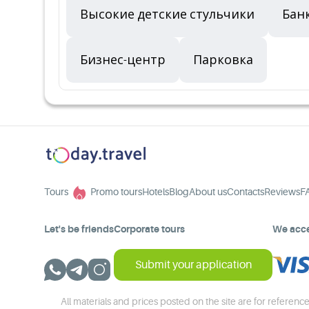
Высокие детские стульчики
Бан
Бизнес-центр
Парковка
Tours
Promo tours
Hotels
Blog
About us
Contacts
Reviews
F
Let's be friends
Corporate tours
We acc
Submit your application
All materials and prices posted on the site are for reference