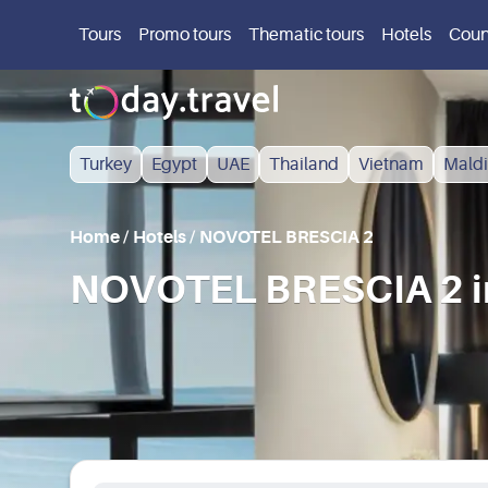
Tours
Promo tours
Thematic tours
Hotels
Coun
Turkey
Egypt
UAE
Thailand
Vietnam
Maldi
Home
/
Hotels
/
NOVOTEL BRESCIA 2
NOVOTEL BRESCIA 2 in 