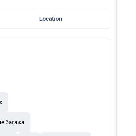
Location
ж
е багажа