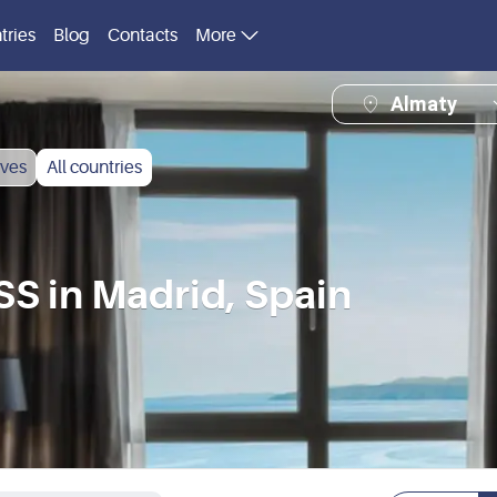
tries
Blog
Contacts
More
Almaty
ves
All countries
 in Madrid, Spain