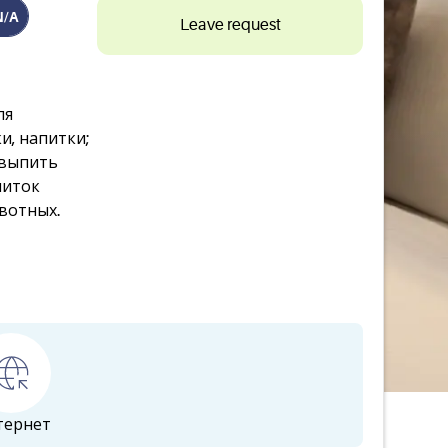
N/A
Leave request
ля
ки, напитки;
 выпить
питок
вотных.
тернет