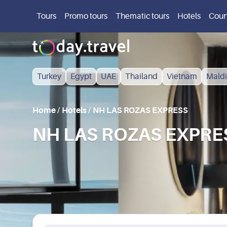
Tours
Promo tours
Thematic tours
Hotels
Coun
Turkey
Egypt
UAE
Thailand
Vietnam
Maldi
Home
/
Hotels
/
NH LAS ROZAS EXPRESS
NH LAS ROZAS EXPRESS