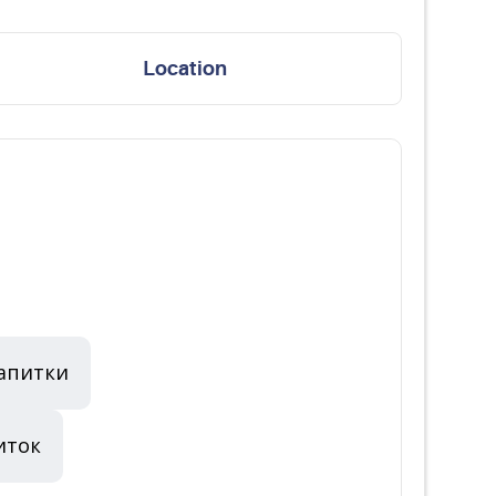
Location
напитки
иток