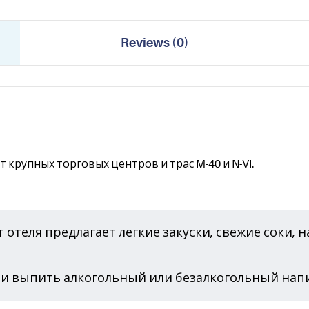
Reviews
(
0
)
т крупных торговых центров и трас M-40 и N-VI.
т отеля предлагает легкие закуски, свежие соки, 
я и выпить алкогольный или безалкогольный нап