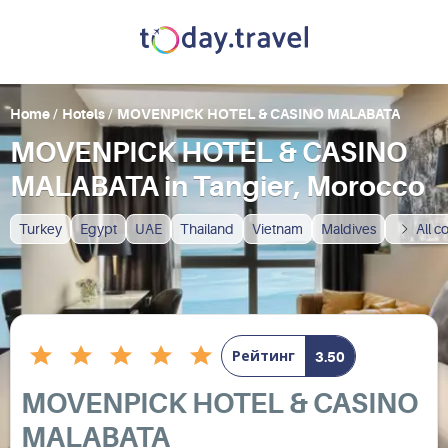
Home
/
Hotels
/
MOVENPICK HOTEL & CASINO MALABATA
MOVENPICK HOTEL & CASINO
MALABATA in Tangier, Morocco
Turkey
Egypt
UAE
Thailand
Vietnam
Maldives
All c
Рейтинг
3.50
MOVENPICK HOTEL & CASINO
MALABATA