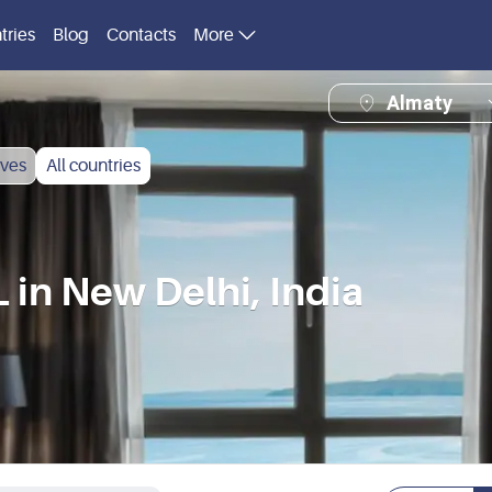
tries
Blog
Contacts
More
Almaty
ves
All countries
n New Delhi, India