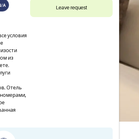
N/A
Leave request
се условия
ле
лизости
ом из
ете.
луги
в. Отель
 номерами,
ре
ванная