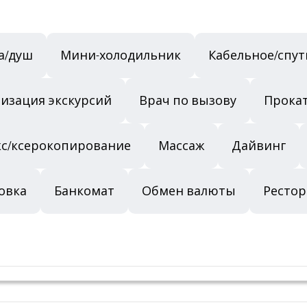
а/душ
Мини-холодильник
Кабельное/спу
изация экскурсий
Врач по вызову
Прока
с/ксерокопирование
Массаж
Дайвинг
овка
Банкомат
Обмен валюты
Рестор