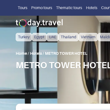
Tours
Promo tours
Thematic tours
Hotels
Coun
Turkey
Egypt
UAE
Thailand
Vietnam
Maldi
Home
/
Hotels
/
METRO TOWER HOTEL
METRO TOWER HOTEL i