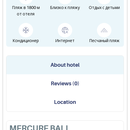
Пляж в 1800 м
Близко к пляжу
Отдых с детьми
от отеля
Кондиционер
Интернет
Песчаный пляж
About hotel
Reviews
(
0
)
Location
MERCURE BALI