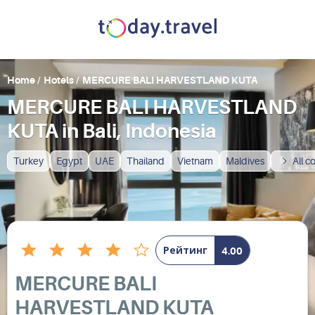
Home
/
Hotels
/
MERCURE BALI HARVESTLAND KUTA
MERCURE BALI HARVESTLAND
KUTA in Bali, Indonesia
Turkey
Egypt
UAE
Thailand
Vietnam
Maldives
All c
Рейтинг
4.00
MERCURE BALI
HARVESTLAND KUTA