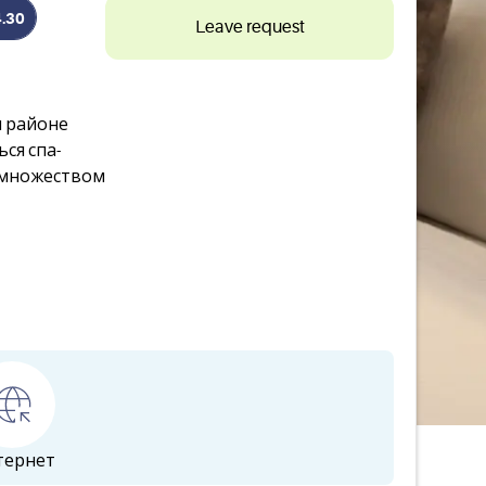
4.30
Leave request
м районе
ся спа-
и множеством
тернет