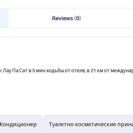
Reviews
(
0
)
 Лау Па Сат в 5 мин ходьбы от отеля, в 21 км от между
Кондиционер
Туалетно-косметические прин