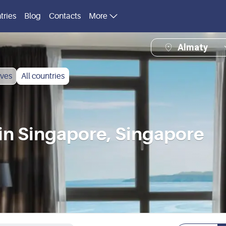
tries
Blog
Contacts
More
Almaty
ves
All countries
n Singapore, Singapore