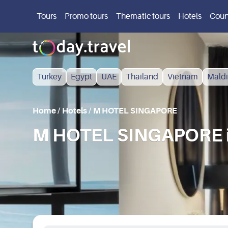
Tours
Promo tours
Thematic tours
Hotels
Coun
Turkey
Egypt
UAE
Thailand
Vietnam
Maldi
Home
/
Hotels
/
M HOTEL SINGAPORE
M HOTEL SINGAPORE i