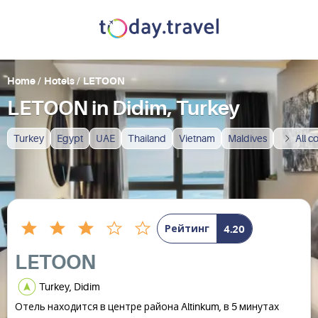
Home
/
Hotels
/
LETOON
LETOON in Didim, Turkey
Turkey
Egypt
UAE
Thailand
Vietnam
Maldives
All c
Рейтинг
4.20
LETOON
Turkey, Didim
Отель находится в центре района Altinkum, в 5 минутах