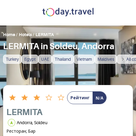
Home
/
Hotels
/
LERMITA
LERMITA in Soldeu, Andorra
Turkey
Egypt
UAE
Thailand
Vietnam
Maldives
All c
Рейтинг
N/A
LERMITA
Andorra, Soldeu
Ресторан; Бар