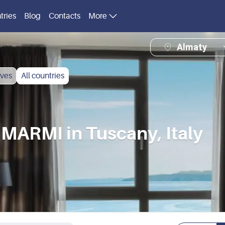
tries
Blog
Contacts
More
Almaty
ves
All countries
MARMI in Tuscany, Italy