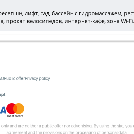
 ресепшн, лифт, сад, бассейн с гидромассажем, ре
, прокат велосипедов, интернет-кафе, зона Wi-Fi.
AQ
Public offer
Privacy policy
ept
 only and are neither a public offer nor advertising. By using the site, you
agreement and the provisions on the processing of personal data.