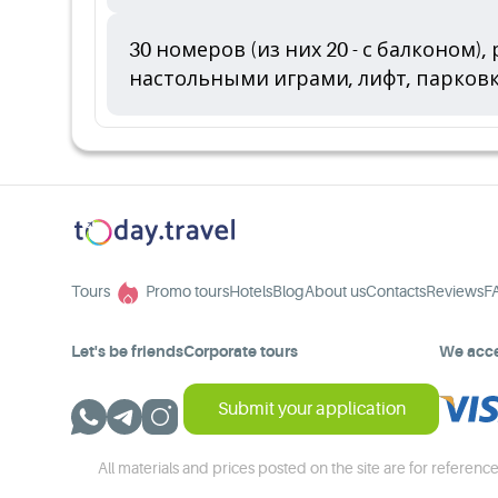
30 номеров (из них 20 - с балконом),
настольными играми, лифт, парковка
Tours
Promo tours
Hotels
Blog
About us
Contacts
Reviews
F
Let's be friends
Corporate tours
We acc
Submit your application
All materials and prices posted on the site are for reference