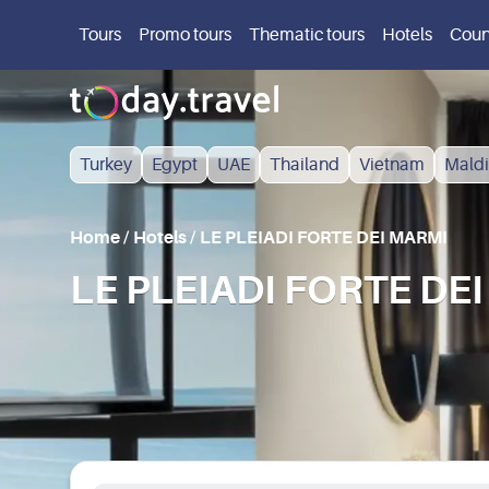
Tours
Promo tours
Thematic tours
Hotels
Coun
Turkey
Egypt
UAE
Thailand
Vietnam
Maldi
Home
/
Hotels
/
LE PLEIADI FORTE DEI MARMI
LE PLEIADI FORTE DEI 