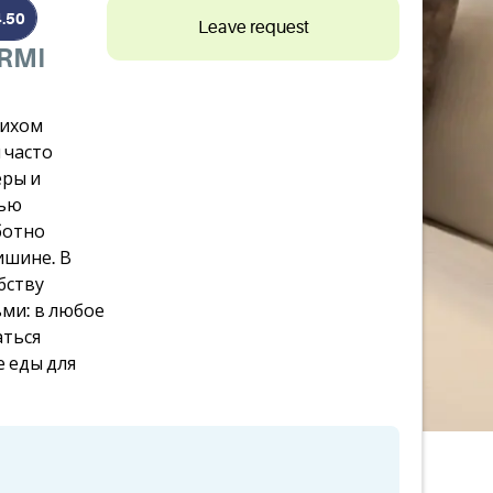
4.50
Leave request
ARMI
тихом
 часто
еры и
дью
ботно
тишине. В
бству
ми: в любое
аться
 еды для