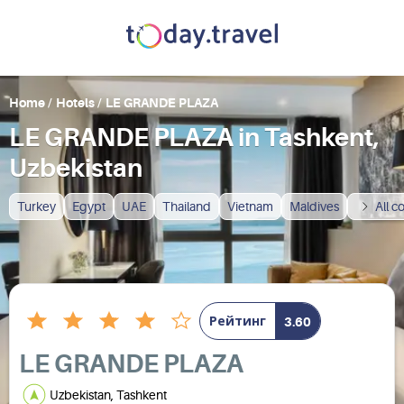
Home
/
Hotels
/
LE GRANDE PLAZA
LE GRANDE PLAZA in Tashkent,
Uzbekistan
Turkey
Egypt
UAE
Thailand
Vietnam
Maldives
All c
Рейтинг
3.60
LE GRANDE PLAZA
Uzbekistan, Tashkent