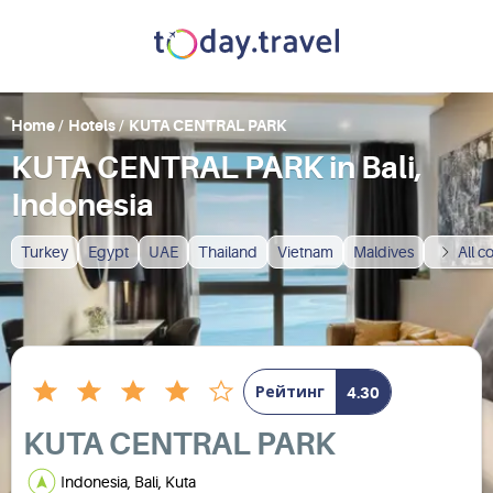
Home
/
Hotels
/
KUTA CENTRAL PARK
KUTA CENTRAL PARK in Bali,
Indonesia
Turkey
Egypt
UAE
Thailand
Vietnam
Maldives
All c
Рейтинг
4.30
KUTA CENTRAL PARK
Indonesia, Bali, Kuta