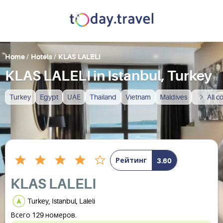
Home
/
Hotels
/
KLAS LALELI
KLAS LALELI in Istanbul, Turkey
Turkey
Egypt
UAE
Thailand
Vietnam
Maldives
All c
Рейтинг
3.60
KLAS LALELI
Turkey, Istanbul, Laleli
Всего 129 номеров.