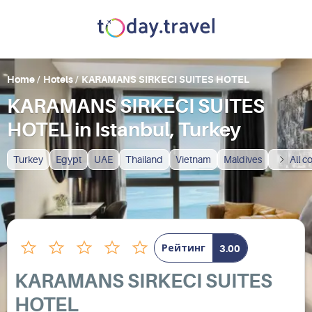
Home
/
Hotels
/
KARAMANS SIRKECI SUITES HOTEL
KARAMANS SIRKECI SUITES
HOTEL in Istanbul, Turkey
Turkey
Egypt
UAE
Thailand
Vietnam
Maldives
All c
Рейтинг
3.00
KARAMANS SIRKECI SUITES
HOTEL