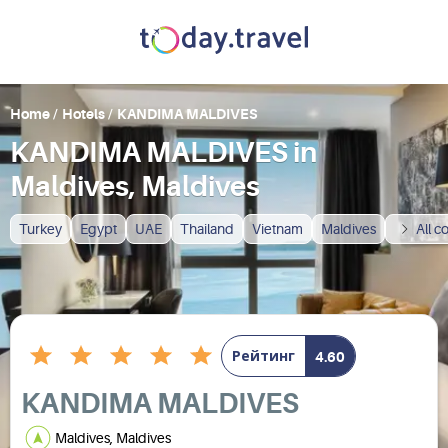
Home
/
Hotels
/
KANDIMA MALDIVES
KANDIMA MALDIVES in
Maldives, Maldives
Turkey
Egypt
UAE
Thailand
Vietnam
Maldives
All c
Рейтинг
4.60
KANDIMA MALDIVES
Maldives, Maldives