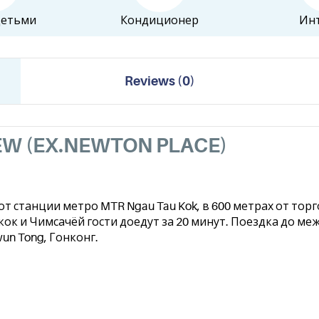
детьми
Кондиционер
Ин
Reviews
(
0
)
EW (EX.NEWTON PLACE)
от станции метро MTR Ngau Tau Kok, в 600 метрах от торг
нкок и Чимсачёй гости доедут за 20 минут. Поездка до м
Kwun Tong, Гонконг.