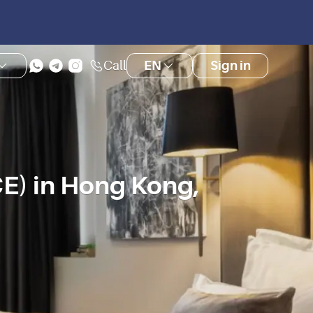
Call
EN
Sign in
) in Hong Kong,