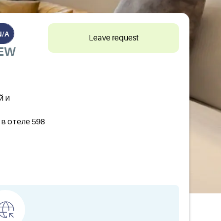
N/A
Leave request
IEW
й и
в отеле 598