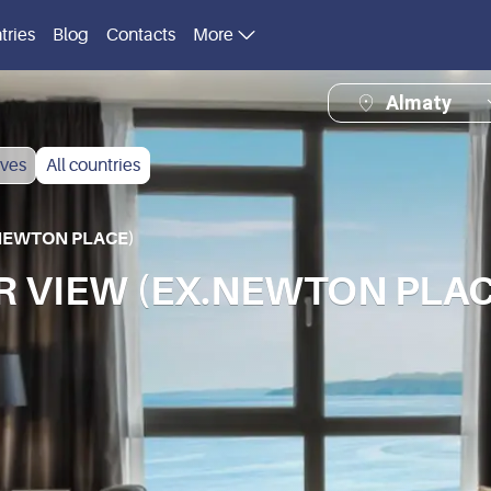
tries
Blog
Contacts
More
Almaty
ves
All countries
NEWTON PLACE)
 VIEW (EX.NEWTON PLACE