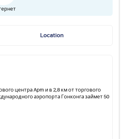
тернет
Location
ового центра Apm и в 2,8 км от торгового
еждународного аэропорта Гонконга займет 50