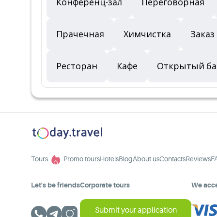
Конференц-зал
Переговорная
Прачечная
Химчистка
Заказ
Ресторан
Кафе
Открытый ба
Tours
Promo tours
Hotels
Blog
About us
Contacts
Reviews
F
Let's be friends
Corporate tours
We acc
Submit your application