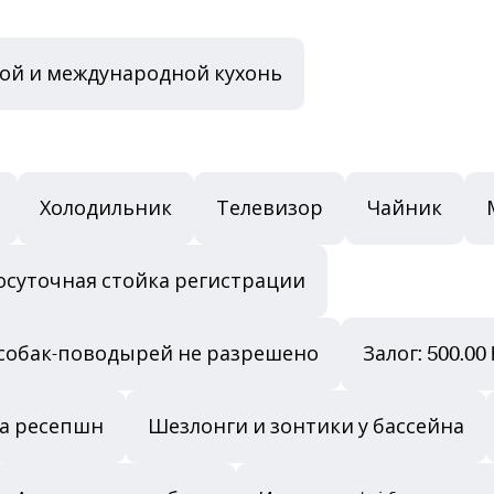
кой и международной кухонь
Холодильник
Телевизор
Чайник
осуточная стойка регистрации
собак-поводырей не разрешено
Залог: 500.0
на ресепшн
Шезлонги и зонтики у бассейна