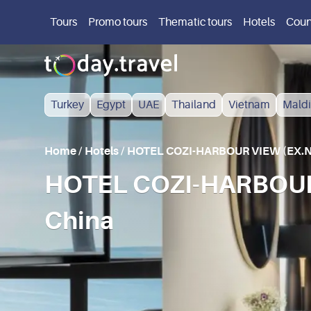
Tours
Promo tours
Thematic tours
Hotels
Coun
Turkey
Egypt
UAE
Thailand
Vietnam
Maldi
Home
/
Hotels
/
HOTEL COZI-HARBOUR VIEW (EX.
HOTEL COZI-HARBOUR
China