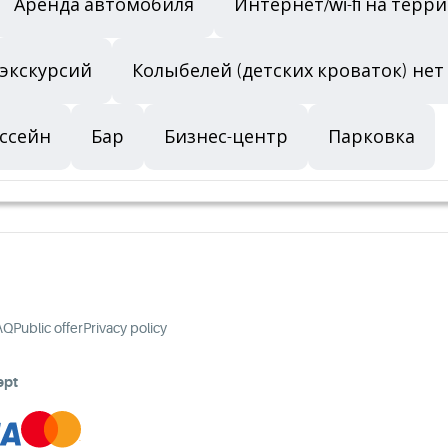
Аренда автомобиля
Интернет/wi-fi на терр
 экскурсий
Колыбелей (детских кроваток) нет
ссейн
Бар
Бизнес-центр
Парковка
AQ
Public offer
Privacy policy
ept