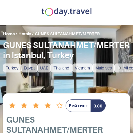
Home
/
Hotels
/
GUNES SULTANAHMET/MERTER
GUNES SULTANAHMET/MERTER
in Istanbul, Turkey
Turkey
Egypt
UAE
Thailand
Vietnam
Maldives
All c
Рейтинг
3.80
GUNES
SULTANAHMET/MERTER