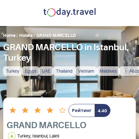
Home
/
Hotels
/
GRAND MARCELLO
GRAND MARCELLO in Istanbul,
Turkey
Turkey
Egypt
UAE
Thailand
Vietnam
Maldives
All c
Рейтинг
4.40
GRAND MARCELLO
Turkey, Istanbul, Laleli