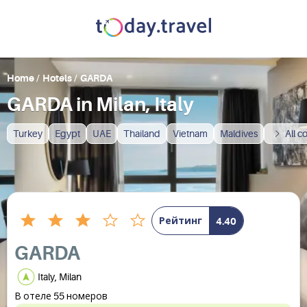
Home
/
Hotels
/
GARDA
GARDA in Milan, Italy
Turkey
Egypt
UAE
Thailand
Vietnam
Maldives
All c
Рейтинг
4.40
GARDA
Italy, Milan
В отеле 55 номеров