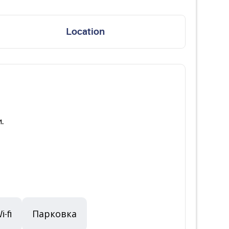
Location
.
i-fi
Парковка