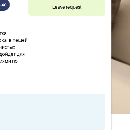
4.40
Leave request
тся
рка, в пешей
 чистых
дойдет для
сиями по