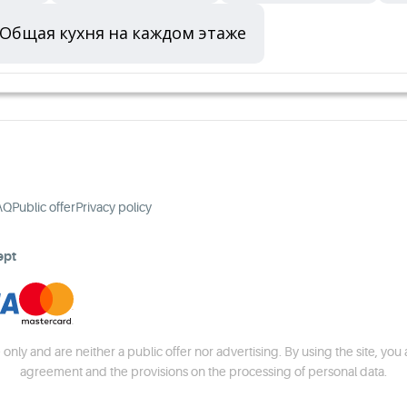
Общая кухня на каждом этаже
AQ
Public offer
Privacy policy
ept
 only and are neither a public offer nor advertising. By using the site, you
agreement and the provisions on the processing of personal data.