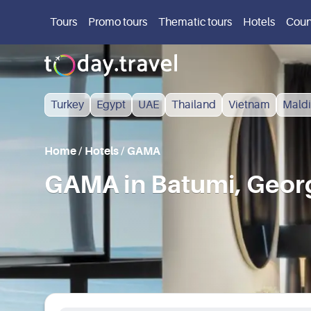
Tours
Promo tours
Thematic tours
Hotels
Coun
Turkey
Egypt
UAE
Thailand
Vietnam
Maldi
Home
/
Hotels
/
GAMA
GAMA in Batumi, Geor