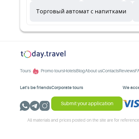
Торговый автомат с напитками
Tours
Promo tours
Hotels
Blog
About us
Contacts
Reviews
F
Let's be friends
Corporate tours
We acc
Submit your application
All materials and prices posted on the site are for reference