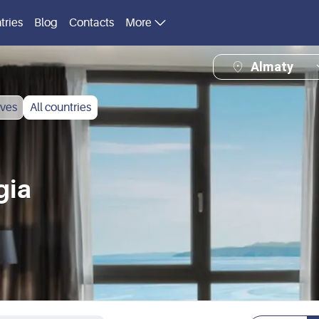
tries
Blog
Contacts
More
Almaty
ves
All countries
gia