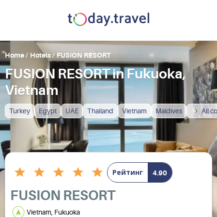
Home
/
Hotels
/
FUSION RESORT
FUSION RESORT in Fukuoka,
Vietnam
Turkey
Egypt
UAE
Thailand
Vietnam
Maldives
All c
Рейтинг
4.90
FUSION RESORT
Vietnam, Fukuoka