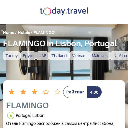
Home
/
Hotels
/
FLAMINGO
FLAMINGO in Lisbon, Portugal
Turkey
Egypt
UAE
Thailand
Vietnam
Maldives
All c
Рейтинг
4.60
FLAMINGO
Portugal, Lisbon
Отель Flamingo расположен в самом центре Лиссабона,