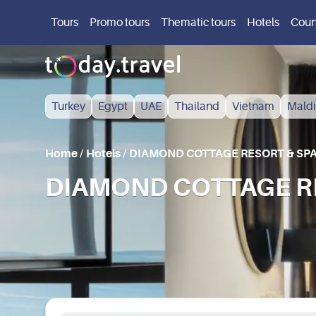
Tours
Promo tours
Thematic tours
Hotels
Coun
Turkey
Egypt
UAE
Thailand
Vietnam
Maldi
Home
/
Hotels
/
DIAMOND COTTAGE RESORT & SP
DIAMOND COTTAGE RES