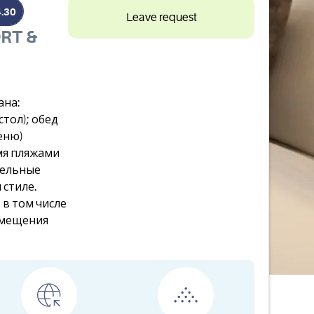
4.30
Leave request
RT &
ана:
стол); обед
меню)
мя пляжами
бельные
стиле.
 в том числе
азмещения