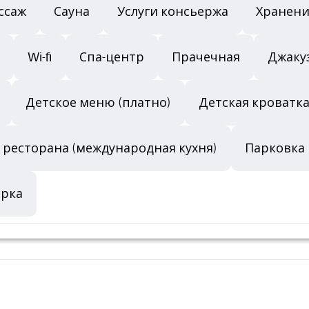
ссаж
Сауна
Услуги консьержа
Хранени
Wi-fi
Спа-центр
Прачечная
Джаку
Детское меню (платно)
Детская кроватка
 ресторана (международная кухня)
Парковка
орка