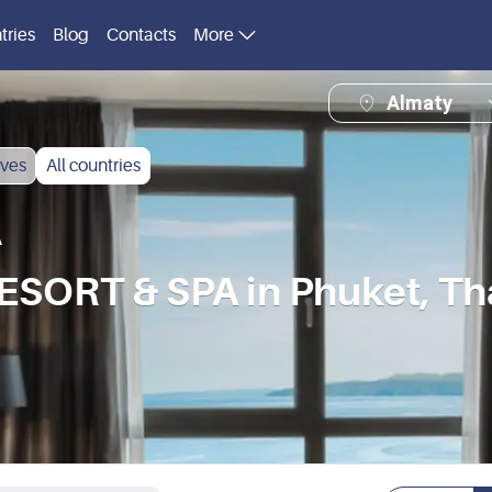
tries
Blog
Contacts
More
Almaty
ves
All countries
A
ORT & SPA in Phuket, Th