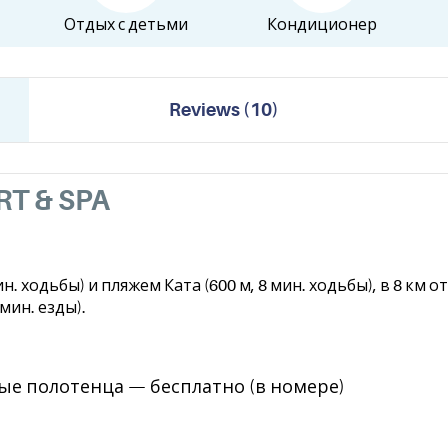
Отдых с детьми
Кондиционер
Reviews
(
10
)
T & SPA
. ходьбы) и пляжем Ката (600 м, 8 мин. ходьбы), в 8 км 
мин. езды).
е полотенца — бесплатно (в номере)