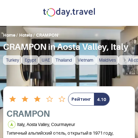
Home
/
Hotels
/
CRAMPON
CRAMPON in Aosta Valley, Italy
Turkey
Egypt
UAE
Thailand
Vietnam
Maldives
All c
Рейтинг
4.10
CRAMPON
Italy, Aosta Valley, Courmayeur
Типичный альпийский отель, открытый в 1971 году,